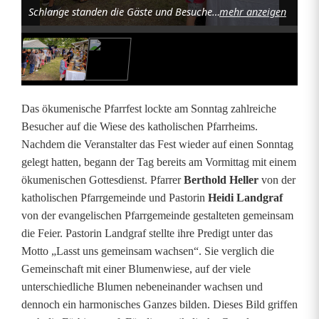
Schlange standen die Gäste und Besucher zum Mittagessen bei leckerem Braten und Salaten. Foto: Reinhard Kreuzer
mehr anzeigen
n
i
s
c
Das ökumenische Pfarrfest lockte am Sonntag zahlreiche
h
Besucher auf die Wiese des katholischen Pfarrheims.
Nachdem die Veranstalter das Fest wieder auf einen Sonntag
e
gelegt hatten, begann der Tag bereits am Vormittag mit einem
s
ökumenischen Gottesdienst. Pfarrer
Berthold Heller
von der
katholischen Pfarrgemeinde und Pastorin
Heidi Landgraf
P
von der evangelischen Pfarrgemeinde gestalteten gemeinsam
f
die Feier. Pastorin Landgraf stellte ihre Predigt unter das
Motto „Lasst uns gemeinsam wachsen“. Sie verglich die
a
Gemeinschaft mit einer Blumenwiese, auf der viele
r
unterschiedliche Blumen nebeneinander wachsen und
dennoch ein harmonisches Ganzes bilden. Dieses Bild griffen
r