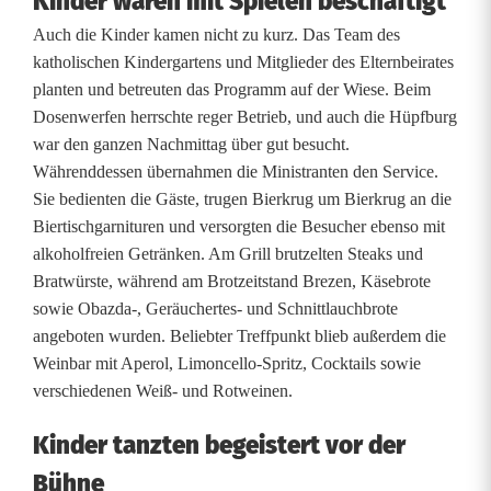
G
Kinder waren mit Spielen beschäftigt
Auch die Kinder kamen nicht zu kurz. Das Team des
e
katholischen Kindergartens und Mitglieder des Elternbeirates
m
planten und betreuten das Programm auf der Wiese. Beim
Dosenwerfen herrschte reger Betrieb, und auch die Hüpfburg
e
war den ganzen Nachmittag über gut besucht.
i
Währenddessen übernahmen die Ministranten den Service.
Sie bedienten die Gäste, trugen Bierkrug um Bierkrug an die
n
Biertischgarnituren und versorgten die Besucher ebenso mit
d
alkoholfreien Getränken. Am Grill brutzelten Steaks und
Bratwürste, während am Brotzeitstand Brezen, Käsebrote
e
sowie Obazda-, Geräuchertes- und Schnittlauchbrote
n
angeboten wurden. Beliebter Treffpunkt blieb außerdem die
Weinbar mit Aperol, Limoncello-Spritz, Cocktails sowie
i
verschiedenen Weiß- und Rotweinen.
n
Kinder tanzten begeistert vor der
R
Bühne