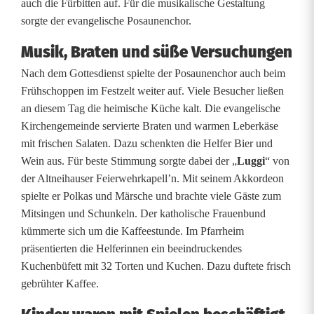
auch die Fürbitten auf. Für die musikalische Gestaltung
f
sorgte der evangelische Posaunenchor.
e
Musik, Braten und süße Versuchungen
s
Nach dem Gottesdienst spielte der Posaunenchor auch beim
Frühschoppen im Festzelt weiter auf. Viele Besucher ließen
t
an diesem Tag die heimische Küche kalt. Die evangelische
v
Kirchengemeinde servierte Braten und warmen Leberkäse
mit frischen Salaten. Dazu schenkten die Helfer Bier und
e
Wein aus. Für beste Stimmung sorgte dabei der „
Luggi
“ von
r
der Altneihauser Feierwehrkapell’n. Mit seinem Akkordeon
spielte er Polkas und Märsche und brachte viele Gäste zum
e
Mitsingen und Schunkeln. Der katholische Frauenbund
kümmerte sich um die Kaffeestunde. Im Pfarrheim
i
präsentierten die Helferinnen ein beeindruckendes
n
Kuchenbüfett mit 32 Torten und Kuchen. Dazu duftete frisch
gebrühter Kaffee.
t