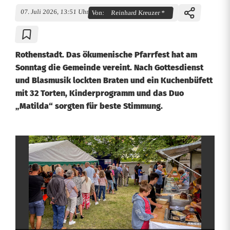
07. Juli 2026, 13:51 Uhr
Von:
Reinhard Kreuzer *
Rothenstadt. Das ökumenische Pfarrfest hat am
Sonntag die Gemeinde vereint. Nach Gottesdienst
und Blasmusik lockten Braten und ein Kuchenbüfett
mit 32 Torten, Kinderprogramm und das Duo
„Matilda“ sorgten für beste Stimmung.
Ö
k
u
m
e