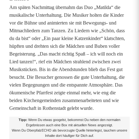
o
Am späten Nachmittag übernahm das Duo „Matilda“ die
t
musikalische Unterhaltung. Die Musiker holten die Kinder
vor die Bühne und animierten sie mit Bewegungs- und
h
Mitmachliedern zum Tanzen. Zu Liedern wie „Schön, dass
e
du da bist“ oder „Ein paar kleine Katzenkinder“ klatschten,
hüpften und drehten sich die Mädchen und Buben voller
n
Begeisterung. „Das macht richtig Spaß – ich will noch ein
s
Lied tanzen!“, rief ein Mädchen strahlend zwischen zwei
Musikstücken. Bis in die Abendstunden blieb das Fest gut
t
besucht. Die Besucher genossen die gute Unterhaltung, die
a
vielen Begegnungen und die entspannte Atmosphäre. Das
ökumenische Pfarrfest zeigte einmal mehr, wie eng die
d
beiden Kirchengemeinden zusammenarbeiteten und wie
t
Gemeinschaft in Rothenstadt gelebt wurde.
Tipp:
Wenn Du etwas googelst, bekommst Du neben den normalen
Ergebnissen auch eine Box mit aktuellen News angezeigt.
Wenn Du OberpfalzECHO als bevorzugte Quelle hinterlegst, tauchen unsere
Inhalte dort häufiger für Dich auf.