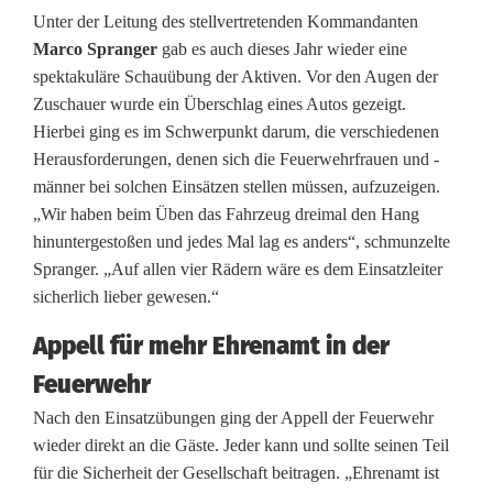
e
Unter der Leitung des stellvertretenden Kommandanten
Marco Spranger
gab es auch dieses Jahr wieder eine
g
spektakuläre Schauübung der Aktiven. Vor den Augen der
e
Zuschauer wurde ein Überschlag eines Autos gezeigt.
Hierbei ging es im Schwerpunkt darum, die verschiedenen
i
Herausforderungen, denen sich die Feuerwehrfrauen und -
s
männer bei solchen Einsätzen stellen müssen, aufzuzeigen.
„Wir haben beim Üben das Fahrzeug dreimal den Hang
t
hinuntergestoßen und jedes Mal lag es anders“, schmunzelte
e
Spranger. „Auf allen vier Rädern wäre es dem Einsatzleiter
sicherlich lieber gewesen.“
r
Appell für mehr Ehrenamt in der
n
Feuerwehr
b
Nach den Einsatzübungen ging der Appell der Feuerwehr
e
wieder direkt an die Gäste. Jeder kann und sollte seinen Teil
für die Sicherheit der Gesellschaft beitragen. „Ehrenamt ist
i