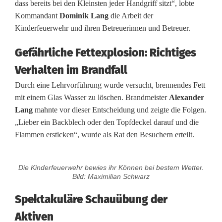
dass bereits bei den Kleinsten jeder Handgriff sitzt“, lobte
e
Kommandant
Dominik Lang
die Arbeit der
r
Kinderfeuerwehr und ihren Betreuerinnen und Betreuer.
f
Gefährliche Fettexplosion: Richtiges
e
Verhalten im Brandfall
u
Durch eine Lehrvorführung wurde versucht, brennendes Fett
mit einem Glas Wasser zu löschen. Brandmeister
Alexander
e
Lang
mahnte vor dieser Entscheidung und zeigte die Folgen.
r
„Lieber ein Backblech oder den Topfdeckel darauf und die
Flammen ersticken“, wurde als Rat den Besuchern erteilt.
w
e
Die Kinderfeuerwehr bewies ihr Können bei bestem Wetter.
h
Bild: Maximilian Schwarz
r
Spektakuläre Schauübung der
b
Aktiven