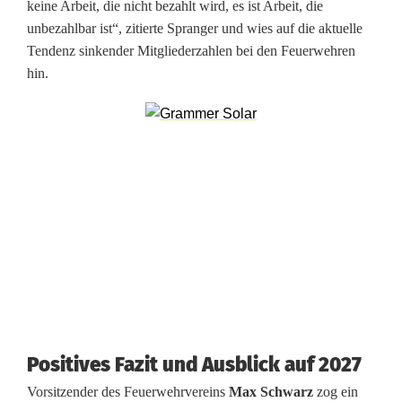
keine Arbeit, die nicht bezahlt wird, es ist Arbeit, die
m
unbezahlbar ist“, zitierte Spranger und wies auf die aktuelle
Tendenz sinkender Mitgliederzahlen bei den Feuerwehren
W
hin.
a
c
h
f
e
s
t
i
Positives Fazit und Ausblick auf 2027
n
Vorsitzender des Feuerwehrvereins
Max Schwarz
zog ein
N