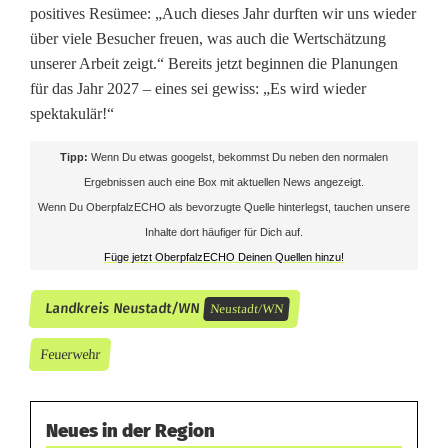
positives Resümee: „Auch dieses Jahr durften wir uns wieder
e
über viele Besucher freuen, was auch die Wertschätzung
unserer Arbeit zeigt.“ Bereits jetzt beginnen die Planungen
u
für das Jahr 2027 – eines sei gewiss: „Es wird wieder
s
spektakulär!“
t
Tipp:
Wenn Du etwas googelst, bekommst Du neben den normalen
a
Ergebnissen auch eine Box mit aktuellen News angezeigt.
Wenn Du OberpfalzECHO als bevorzugte Quelle hinterlegst, tauchen unsere
d
Inhalte dort häufiger für Dich auf.
t
Füge jetzt OberpfalzECHO Deinen Quellen hinzu!
Landkreis Neustadt/WN
Neustadt/WN
Feuerwehr
Neues in der Region