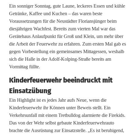
ü
Ein sonniger Sonntag, gute Laune, leckeres Essen und kühle
b
Getränke, Kaffee und Kuchen – das waren beste
Voraussetzungen für die Neustädter Floriansjünger beim
u
diesjährigen Wachfest. Bereits zum vierten Mal war das
n
Gerätehaus Anlaufpunkt für Groß und Klein, um mehr über
die Arbeit der Feuerwehr zu erfahren. Zum ersten Mal gab es
g
gegen Vorbestellung ein gemeinsames Mittagessen, weshalb
u
sich die Halle in der Adolf-Kolping-Straße bereits am
Vormittag füllte.
n
Kinderfeuerwehr beeindruckt mit
d
Einsatzübung
K
Ein Highlight ist es jedes Jahr aufs Neue, wenn die
i
Kinderfeuerwehr ihr Können unter Beweis stellt. Ein
n
Verkehrsunfall mit einem Tretbulldog alarmierte die Firekids.
Das von der Wehr selbst gebaute Kinderfeuerwehrauto
d
brachte die Ausrüstung zur Einsatzstelle. „Es ist beruhigend,