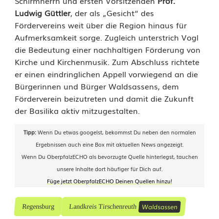
Schirmherrn und ersten Vorsitzenden
Prof.
Ludwig Güttler
, der als „Gesicht“ des
Fördervereins weit über die Region hinaus für
Aufmerksamkeit sorge. Zugleich unterstrich Vogl
die Bedeutung einer nachhaltigen Förderung von
Kirche und Kirchenmusik. Zum Abschluss richtete
er einen eindringlichen Appell vorwiegend an die
Bürgerinnen und Bürger Waldsassens, dem
Förderverein beizutreten und damit die Zukunft
der Basilika aktiv mitzugestalten.
Tipp:
Wenn Du etwas googelst, bekommst Du neben den normalen
Ergebnissen auch eine Box mit aktuellen News angezeigt.
Wenn Du OberpfalzECHO als bevorzugte Quelle hinterlegst, tauchen
unsere Inhalte dort häufiger für Dich auf.
Füge jetzt OberpfalzECHO Deinen Quellen hinzu!
Waldsassen
Regensburg
Landkreis Tirschenreuth