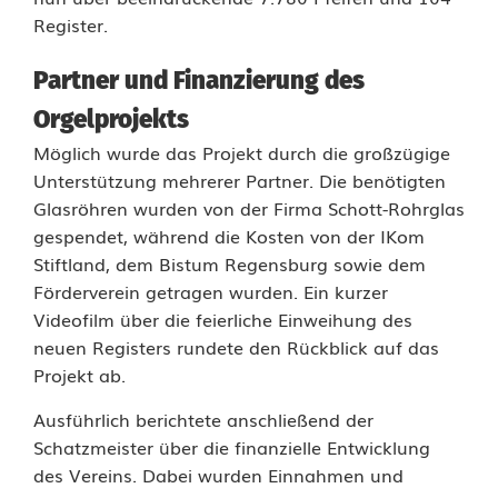
e
Register.
r
Partner und Finanzierung des
n
Orgelprojekts
B
Möglich wurde das Projekt durch die großzügige
Unterstützung mehrerer Partner. Die benötigten
a
Glasröhren wurden von der Firma Schott-Rohrglas
s
gespendet, während die Kosten von der IKom
Stiftland, dem Bistum Regensburg sowie dem
i
Förderverein getragen wurden. Ein kurzer
l
Videofilm über die feierliche Einweihung des
neuen Registers rundete den Rückblick auf das
i
Projekt ab.
k
Ausführlich berichtete anschließend der
a
Schatzmeister über die finanzielle Entwicklung
des Vereins. Dabei wurden Einnahmen und
o