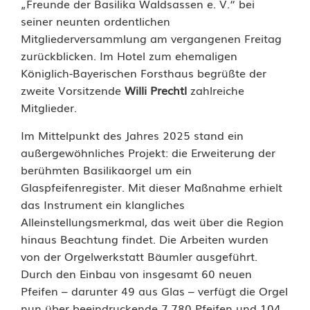
„Freunde der Basilika Waldsassen e. V.“ bei
e
seiner neunten ordentlichen
i
Mitgliederversammlung am vergangenen Freitag
zurückblicken. Im Hotel zum ehemaligen
f
Königlich-Bayerischen Forsthaus begrüßte der
e
zweite Vorsitzende
Willi Prechtl
zahlreiche
Mitglieder.
n
Im Mittelpunkt des Jahres 2025 stand ein
b
außergewöhnliches Projekt: die Erweiterung der
e
berühmten Basilikaorgel um ein
Glaspfeifenregister. Mit dieser Maßnahme erhielt
r
das Instrument ein klangliches
e
Alleinstellungsmerkmal, das weit über die Region
hinaus Beachtung findet. Die Arbeiten wurden
i
von der Orgelwerkstatt Bäumler ausgeführt.
c
Durch den Einbau von insgesamt 60 neuen
Pfeifen – darunter 49 aus Glas – verfügt die Orgel
h
nun über beeindruckende 7.780 Pfeifen und 104