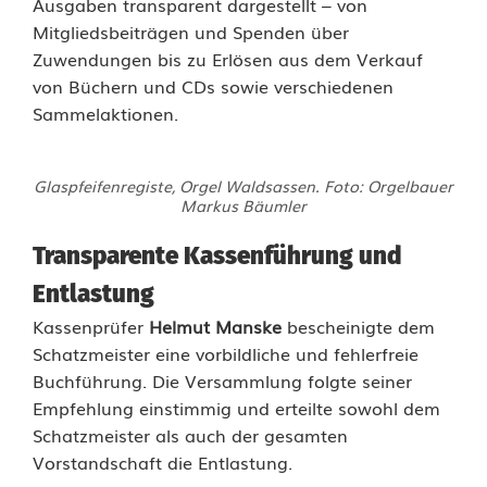
Ausgaben transparent dargestellt – von
r
Mitgliedsbeiträgen und Spenden über
Zuwendungen bis zu Erlösen aus dem Verkauf
g
von Büchern und CDs sowie verschiedenen
Sammelaktionen.
e
l
Glaspfeifenregiste, Orgel Waldsassen. Foto: Orgelbauer
i
Markus Bäumler
n
Transparente Kassenführung und
W
Entlastung
a
Kassenprüfer
Helmut Manske
bescheinigte dem
Schatzmeister eine vorbildliche und fehlerfreie
l
Buchführung. Die Versammlung folgte seiner
d
Empfehlung einstimmig und erteilte sowohl dem
Schatzmeister als auch der gesamten
s
Vorstandschaft die Entlastung.