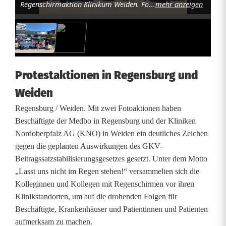
Regenschirmaktion Klinikum Weiden. Foto: Michael Leidenberger (ver.di Bezirk Oberpfalz)
mehr anzeigen
s
t
i
n
Protestaktionen in Regensburg und
R
Weiden
e
Regensburg / Weiden. Mit zwei Fotoaktionen haben
g
Beschäftigte der Medbo in Regensburg und der Kliniken
Nordoberpfalz AG (KNO) in Weiden ein deutliches Zeichen
e
gegen die geplanten Auswirkungen des GKV-
n
Beitragssatzstabilisierungsgesetzes gesetzt. Unter dem Motto
„Lasst uns nicht im Regen stehen!“ versammelten sich die
s
Kolleginnen und Kollegen mit Regenschirmen vor ihren
Klinikstandorten, um auf die drohenden Folgen für
b
Beschäftigte, Krankenhäuser und Patientinnen und Patienten
u
aufmerksam zu machen.