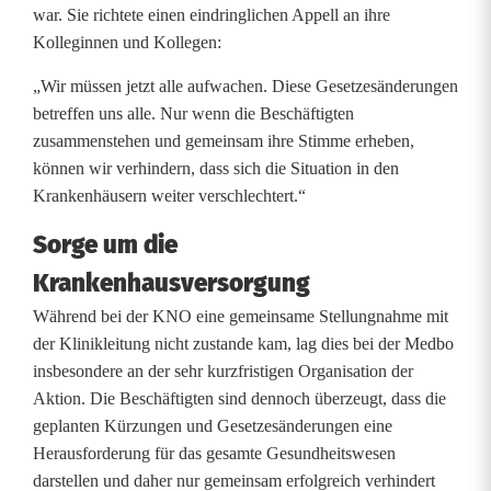
war. Sie richtete einen eindringlichen Appell an ihre
e
Kolleginnen und Kollegen:
g
„Wir müssen jetzt alle aufwachen. Diese Gesetzesänderungen
e
betreffen uns alle. Nur wenn die Beschäftigten
zusammenstehen und gemeinsam ihre Stimme erheben,
n
können wir verhindern, dass sich die Situation in den
K
Krankenhäusern weiter verschlechtert.“
ü
Sorge um die
Krankenhausversorgung
r
Während bei der KNO eine gemeinsame Stellungnahme mit
z
der Klinikleitung nicht zustande kam, lag dies bei der Medbo
u
insbesondere an der sehr kurzfristigen Organisation der
Aktion. Die Beschäftigten sind dennoch überzeugt, dass die
n
geplanten Kürzungen und Gesetzesänderungen eine
g
Herausforderung für das gesamte Gesundheitswesen
darstellen und daher nur gemeinsam erfolgreich verhindert