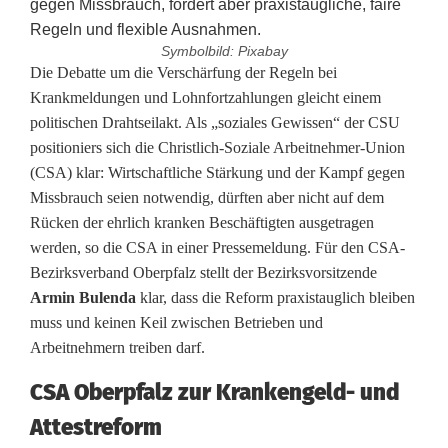
Symbolbild: Pixabay
W
Die Debatte um die Verschärfung der Regeln bei
Krankmeldungen und Lohnfortzahlungen gleicht einem
i
politischen Drahtseilakt. Als „soziales Gewissen“ der CSU
positioniers sich die Christlich-Soziale Arbeitnehmer-Union
r
(CSA) klar: Wirtschaftliche Stärkung und der Kampf gegen
t
Missbrauch seien notwendig, dürften aber nicht auf dem
Rücken der ehrlich kranken Beschäftigten ausgetragen
s
werden, so die CSA in einer Pressemeldung. Für den CSA-
c
Bezirksverband Oberpfalz stellt der Bezirksvorsitzende
Armin Bulenda
klar, dass die Reform praxistauglich bleiben
h
muss und keinen Keil zwischen Betrieben und
a
Arbeitnehmern treiben darf.
f
CSA Oberpfalz zur Krankengeld- und
t
Attestreform