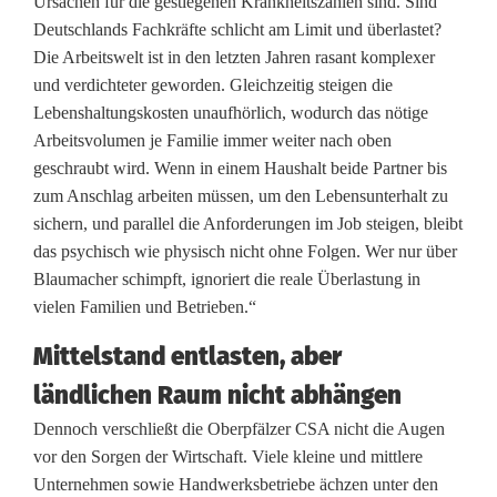
Ursachen für die gestiegenen Krankheitszahlen sind. Sind
t
Deutschlands Fachkräfte schlicht am Limit und überlastet?
j
Die Arbeitswelt ist in den letzten Jahren rasant komplexer
und verdichteter geworden. Gleichzeitig steigen die
a
Lebenshaltungskosten unaufhörlich, wodurch das nötige
,
Arbeitsvolumen je Familie immer weiter nach oben
geschraubt wird. Wenn in einem Haushalt beide Partner bis
G
zum Anschlag arbeiten müssen, um den Lebensunterhalt zu
sichern, und parallel die Anforderungen im Job steigen, bleibt
e
das psychisch wie physisch nicht ohne Folgen. Wer nur über
n
Blaumacher schimpft, ignoriert die reale Überlastung in
vielen Familien und Betrieben.“
e
r
Mittelstand entlasten, aber
ländlichen Raum nicht abhängen
a
Dennoch verschließt die Oberpfälzer CSA nicht die Augen
l
vor den Sorgen der Wirtschaft. Viele kleine und mittlere
v
Unternehmen sowie Handwerksbetriebe ächzen unter den