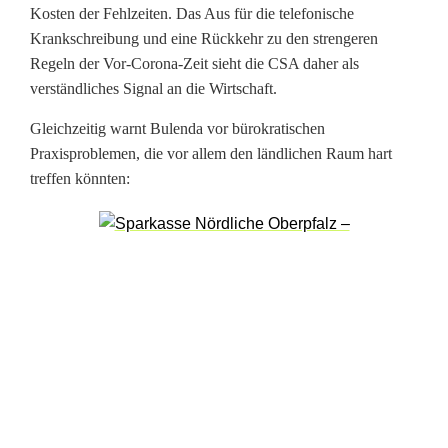
Kosten der Fehlzeiten. Das Aus für die telefonische
e
Krankschreibung und eine Rückkehr zu den strengeren
r
Regeln der Vor-Corona-Zeit sieht die CSA daher als
verständliches Signal an die Wirtschaft.
d
Gleichzeitig warnt Bulenda vor bürokratischen
a
Praxisproblemen, die vor allem den ländlichen Raum hart
c
treffen könnten:
h
t
n
e
i
n
: