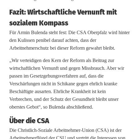
n
Fazit: Wirtschaftliche Vernunft mit
m
sozialem Kompass
a
Für Armin Bulenda steht fest: Die CSA Oberpfalz wird hinter
ß
den Kulissen penibel darauf achten, dass der
Arbeitnehmerschutz bei dieser Reform gewahrt bleibt.
b
„Wir verteidigen den Kern der Reform als Beitrag zur
e
wirtschaftlichen Vernunft und gegen Missbrauch. Aber wir
i
passen im Gesetzgebungsverfahren auf, dass die
Verschärfungen nicht in Schikane gegen ehrlich kranke
d
Beschäftigte ausarten. Ehrliche Krankheit ist kein
e
Verbrechen, und der Schutz der Gesundheit bleibt unser
oberstes Gebot“, so Bulenda abschließend.
r
Über die CSA
g
Die Christlich-Soziale Arbeitnehmer-Union (CSA) ist der
e
Arbeitnehmerflügel der CSU und vertritt die Interessen von