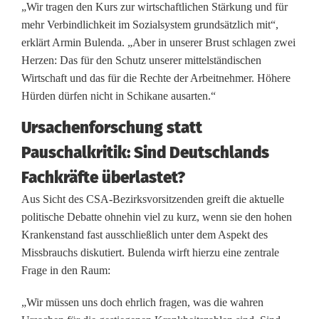
l
„Wir tragen den Kurs zur wirtschaftlichen Stärkung und für
mehr Verbindlichkeit im Sozialsystem grundsätzlich mit“,
i
erklärt Armin Bulenda. „Aber in unserer Brust schlagen zwei
c
Herzen: Das für den Schutz unserer mittelständischen
Wirtschaft und das für die Rechte der Arbeitnehmer. Höhere
h
Hürden dürfen nicht in Schikane ausarten.“
e
Ursachenforschung statt
V
Pauschalkritik: Sind Deutschlands
e
Fachkräfte überlastet?
r
Aus Sicht des CSA-Bezirksvorsitzenden greift die aktuelle
politische Debatte ohnehin viel zu kurz, wenn sie den hohen
n
Krankenstand fast ausschließlich unter dem Aspekt des
u
Missbrauchs diskutiert. Bulenda wirft hierzu eine zentrale
Frage in den Raum:
n
f
„Wir müssen uns doch ehrlich fragen, was die wahren