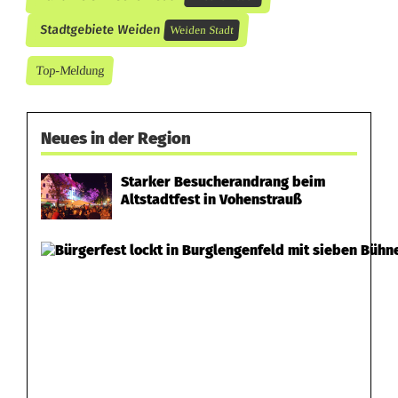
e
Stadtgebiete Weiden
Weiden Stadt
n
Top-Meldung
g
e
Neues in der Region
l
Starker Besucherandrang beim
d
Altstadtfest in Vohenstrauß
-
u
n
d
A
t