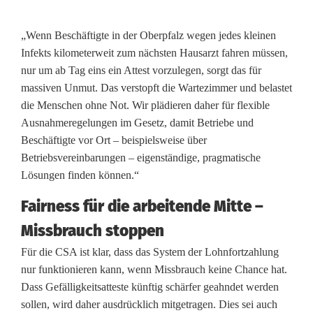
C
„Wenn Beschäftigte in der Oberpfalz wegen jedes kleinen
S
Infekts kilometerweit zum nächsten Hausarzt fahren müssen,
nur um ab Tag eins ein Attest vorzulegen, sorgt das für
A
massiven Unmut. Das verstopft die Wartezimmer und belastet
O
die Menschen ohne Not. Wir plädieren daher für flexible
Ausnahmeregelungen im Gesetz, damit Betriebe und
b
Beschäftigte vor Ort – beispielsweise über
e
Betriebsvereinbarungen – eigenständige, pragmatische
Lösungen finden können.“
r
Fairness für die arbeitende Mitte –
p
Missbrauch stoppen
f
Für die CSA ist klar, dass das System der Lohnfortzahlung
a
nur funktionieren kann, wenn Missbrauch keine Chance hat.
l
Dass Gefälligkeitsatteste künftig schärfer geahndet werden
sollen, wird daher ausdrücklich mitgetragen. Dies sei auch