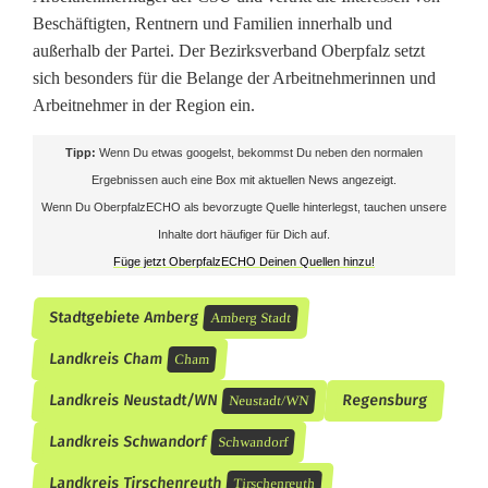
p
Beschäftigten, Rentnern und Familien innerhalb und
außerhalb der Partei. Der Bezirksverband Oberpfalz setzt
l
sich besonders für die Belange der Arbeitnehmerinnen und
a
Arbeitnehmer in der Region ein.
n
Tipp:
Wenn Du etwas googelst, bekommst Du neben den normalen
t
Ergebnissen auch eine Box mit aktuellen News angezeigt.
Wenn Du OberpfalzECHO als bevorzugte Quelle hinterlegst, tauchen unsere
e
Inhalte dort häufiger für Dich auf.
n
Füge jetzt OberpfalzECHO Deinen Quellen hinzu!
K
Stadtgebiete Amberg
Amberg Stadt
r
Landkreis Cham
Cham
a
Landkreis Neustadt/WN
Regensburg
Neustadt/WN
n
Landkreis Schwandorf
Schwandorf
k
Landkreis Tirschenreuth
Tirschenreuth