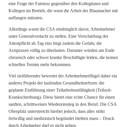
z
eine Frage der Fairness gegenüber den Kolleginnen und
f
Kollegen im Betrieb, die sonst die Arbeit der Blaumacher mit
auffangen müssten.
o
Allerdings warnt die CSA eindringlich davor, Arbeitnehmer
r
unter Generalverdacht zu stellen. Eine Verschärfung der
d
Attestpflicht ab Tag eins birgt zudem die Gefahr, die
Arztpraxen völlig zu überlasten. Darunter würden am Ende
e
chronisch oder schwer kranke Beschäftigte leiden, die keinen
r
schnellen Termin mehr bekommen.
t
Viel zielführender bewertet der Arbeitnehmerflügel daher ein
anderes Projekt der laufenden Gesundheitsreform: die
A
geplante Einführung einer Teilarbeitsunfähigkeit (Teilzeit-
u
Krankschreibung). Diese bietet eine echte Chance für einen
sanften, schrittweisen Wiedereinstieg in den Beruf. Die CSA
g
Oberpfalz unterstreicht hierbei jedoch, dass alles strikt
e
freiwillig und medizinisch begründet bleiben muss – Druck
durch Arbeitgeber darf es nicht geben.