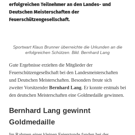
erfolgreichen Teilnehmer an den Landes- und
Deutschen Meisterschaften der
Feuerschützengesellschaft.
F
Sportwart Klaus Brunner überreichte die Urkunden an die
e
erfolgreichen Schützen. Bild. Bernhard Lang
u
Gute Ergebnisse erzielten die Mitglieder der
Feuerschützengesellschaft bei den Landesmeisterschaften
e
und Deutschen Meisterschaften. Besonders freute sich
r
zweiter Vorsitzender
Bernhard Lang
. Er konnte erstmals bei
den deutschen Meisterschaften eine Goldmedaille gewinnen.
s
Bernhard Lang gewinnt
c
Goldmedaille
h
ü
Im Rahmen einer kleinen Feierstunde fanden bei der