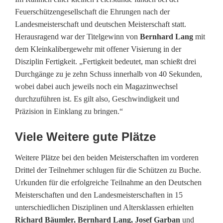
Feuerschützengesellschaft die Ehrungen nach der
t
Landesmeisterschaft und deutschen Meisterschaft statt.
z
Herausragend war der Titelgewinn von
Bernhard Lang
mit
dem Kleinkalibergewehr mit offener Visierung in der
e
Disziplin Fertigkeit. „Fertigkeit bedeutet, man schießt drei
n
Durchgänge zu je zehn Schuss innerhalb von 40 Sekunden,
wobei dabei auch jeweils noch ein Magazinwechsel
g
durchzuführen ist. Es gilt also, Geschwindigkeit und
e
Präzision in Einklang zu bringen.“
s
Viele Weitere gute Plätze
e
Weitere Plätze bei den beiden Meisterschaften im vorderen
l
Drittel der Teilnehmer schlugen für die Schützen zu Buche.
Urkunden für die erfolgreiche Teilnahme an den Deutschen
l
Meisterschaften und den Landesmeisterschaften in 15
s
unterschiedlichen Disziplinen und Altersklassen erhielten
Richard Bäumler, Bernhard Lang, Josef Garban
und