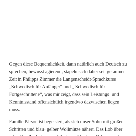
n
O
b
e
r
s
Gegen diese Bequemlichkeit, dann natürlich auch Deutsch zu
sprechen, bewusst agierend, stapeln sich daher seit geraumer
t
Zeit in Philipps Zimmer die Langenscheidt-Sprachkurse
d
„Schwedisch für Anfänger“ und „ Schwedisch für
Fortgeschrittene“, was mir zeigt, dass sein Leistungs- und
o
Kenntnisstand offensichtlich irgendwo dazwischen liegen
r
muss.
f
Familie Pärson ist begeistert, als sich unser Sohn mit großen
Schritten und blau- gelber Wollmütze nähert. Das Lob über