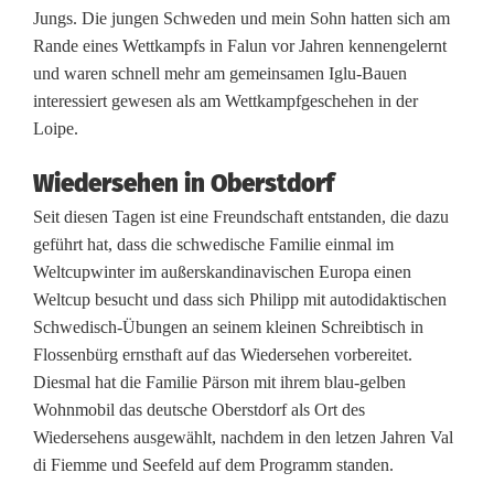
E
Jungs. Die jungen Schweden und mein Sohn hatten sich am
r
Rande eines Wettkampfs in Falun vor Jahren kennengelernt
und waren schnell mehr am gemeinsamen Iglu-Bauen
i
interessiert gewesen als am Wettkampfgeschehen in der
c
Loipe.
F
Wiedersehen in Oberstdorf
r
Seit diesen Tagen ist eine Freundschaft entstanden, die dazu
geführt hat, dass die schwedische Familie einmal im
e
Weltcupwinter im außerskandinavischen Europa einen
n
Weltcup besucht und dass sich Philipp mit autodidaktischen
Schwedisch-Übungen an seinem kleinen Schreibtisch in
z
Flossenbürg ernsthaft auf das Wiedersehen vorbereitet.
e
Diesmal hat die Familie Pärson mit ihrem blau-gelben
Wohnmobil das deutsche Oberstdorf als Ort des
l
Wiedersehens ausgewählt, nachdem in den letzen Jahren Val
:
di Fiemme und Seefeld auf dem Programm standen.