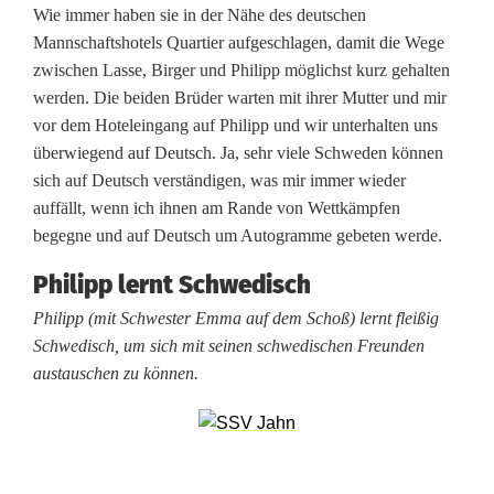
W
Wie immer haben sie in der Nähe des deutschen
Mannschaftshotels Quartier aufgeschlagen, damit die Wege
i
zwischen Lasse, Birger und Philipp möglichst kurz gehalten
e
werden. Die beiden Brüder warten mit ihrer Mutter und mir
vor dem Hoteleingang auf Philipp und wir unterhalten uns
d
überwiegend auf Deutsch. Ja, sehr viele Schweden können
e
sich auf Deutsch verständigen, was mir immer wieder
auffällt, wenn ich ihnen am Rande von Wettkämpfen
r
begegne und auf Deutsch um Autogramme gebeten werde.
s
Philipp lernt Schwedisch
e
Philipp (mit Schwester Emma auf dem Schoß) lernt fleißig
Schwedisch, um sich mit seinen schwedischen Freunden
h
austauschen zu können.
e
n
i