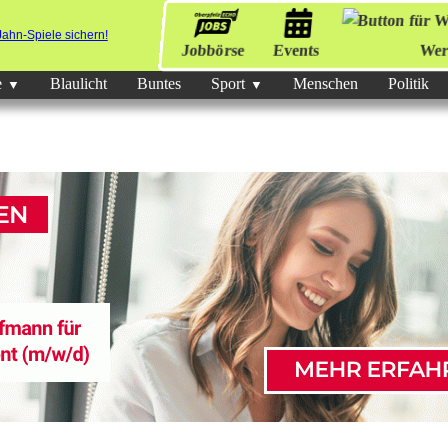
Jobbörse
Events
Wer
e
Blaulicht
Buntes
Sport
Menschen
Politik