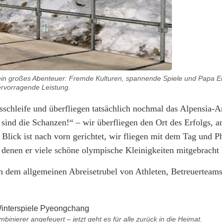
 ein großes Abenteuer: Fremde Kulturen, spannende Spiele und Papa Er
rvorragende Leistung.
schleife und überfliegen tatsächlich nochmal das Alpensia-Ar
ind die Schanzen!“ – wir überfliegen den Ort des Erfolgs, a
lick ist nach vorn gerichtet, wir fliegen mit dem Tag und Ph
 denen er viele schöne olympische Kleinigkeiten mitgebracht 
m dem allgemeinen Abreisetrubel von Athleten, Betreuerteam
inierer angefeuert – jetzt geht es für alle zurück in die Heimat.