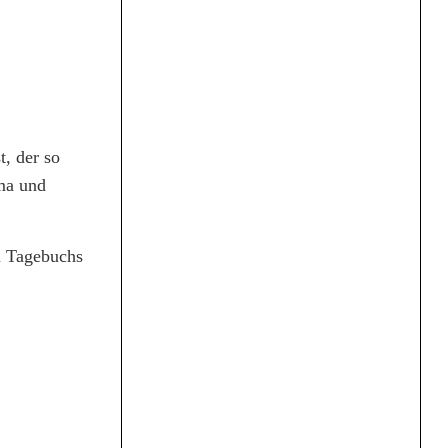
t, der so
ma und
n Tagebuchs