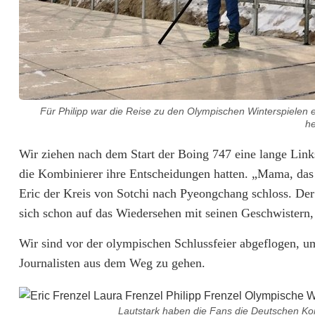
i
n
F
l
Für Philipp war die Reise zu den Olympischen Winterspielen
o
he
s
Wir ziehen nach dem Start der Boing 747 eine lange Links
die Kombinierer ihre Entscheidungen hatten. „Mama, das s
s
Eric der Kreis von Sotchi nach Pyeongchang schloss. Der B
e
sich schon auf das Wiedersehen mit seinen Geschwistern,
n
Wir sind vor der olympischen Schlussfeier abgeflogen, u
b
Journalisten aus dem Weg zu gehen.
ü
r
Lautstark haben die Fans die Deutschen Komb