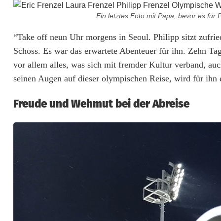
u
Ein letztes Foto mit Papa, bevor es fü
m
“Take off neun Uhr morgens in Seoul. Philipp sitzt zufri
n
Schoss. Es war das erwartete Abenteuer für ihn. Zehn Ta
e
vor allem alles, was sich mit fremder Kultur verband, auc
L
seinen Augen auf dieser olympischen Reise, wird für ihn e
a
Freude und Wehmut bei der Abreise
u
r
a
F
r
e