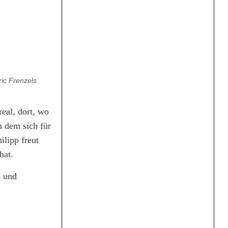
ic Frenzels
eal, dort, wo
n dem sich für
ilipp freut
hat.
s und