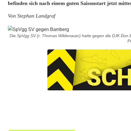
befinden sich nach einem guten Saisonstart jetzt mitt
n
Von Stephan Landgraf
g
e
Die SpVgg SV (r. Thomas Wildenauer) hatte gegen die DJK Don 
P
G
e
s
i
c
h
t
e