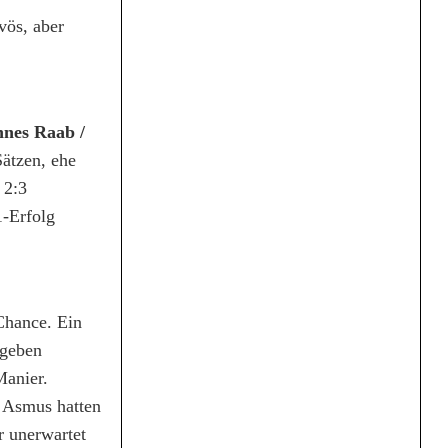
vös, aber
nes Raab /
Sätzen, ehe
 2:3
-Erfolg
Chance. Ein
 geben
Manier.
d Asmus hatten
r unerwartet