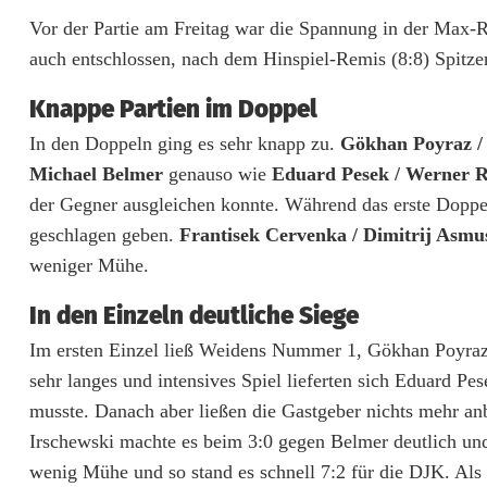
d
Vor der Partie am Freitag war die Spannung in der Max-R
auch entschlossen, nach dem Hinspiel-Remis (8:8) Spit
e
n
Knappe Partien im Doppel
In den Doppeln ging es sehr knapp zu.
Gökhan Poyraz / 
m
Michael Belmer
genauso wie
Eduard Pesek / Werner R
a
der Gegner ausgleichen konnte. Während das erste Doppe
c
geschlagen geben.
Frantisek Cervenka / Dimitrij Asmu
weniger Mühe.
h
t
In den Einzeln deutliche Siege
Im ersten Einzel ließ Weidens Nummer 1, Gökhan Poyra
R
sehr langes und intensives Spiel lieferten sich Eduard P
i
musste. Danach aber ließen die Gastgeber nichts mehr anb
e
Irschewski machte es beim 3:0 gegen Belmer deutlich un
wenig Mühe und so stand es schnell 7:2 für die DJK. Als
s