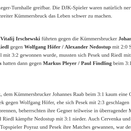
eger-Turnhalle greifbar. Die DJK-Spieler waren natürlich ner
zenreiter Kümmersbruck das Leben schwer zu machen.
Vitalij Irschewski
führten gegen die Kümmersbrucker
Johan
iedl
gegen
Wolfgang Höfer / Alexander Nedostup
mit 2:0 
l mit 3:2 gewonnen wurde, mussten sich Pesek und Riedl mit
s
hatten dann gegen
Markus Pleyer / Paul Findling
beim 3:1
z, dem Kümmersbrucker Johannes Raab beim 3:1 kaum eine 
esek gegen Wolfgang Höfer, ehe sich Pesek mit 2:3 geschlagen
rennen, beherrschten ihre Gegner teilweise in überragender 
d Riedl kämpfte Nedostup mit 3:1 nieder. Auch Cervenka un
 Topspieler Poyraz und Pesek ihre Matches gewannen, war de