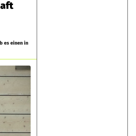
aft
 es einen in