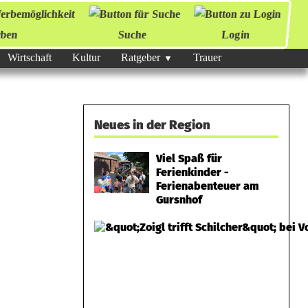
ben
Suche
Login
Wirtschaft
Kultur
Ratgeber
Trauer
Neues in der Region
Viel Spaß für
Ferienkinder -
Ferienabenteuer am
Gursnhof