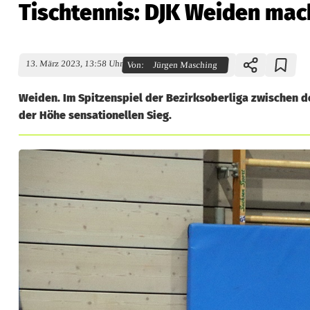
Tischtennis: DJK Weiden mach
13. März 2023, 13:58 Uhr
Von:
Jürgen Masching
Weiden. Im Spitzenspiel der Bezirksoberliga zwischen 
der Höhe sensationellen Sieg.
T
i
s
c
h
t