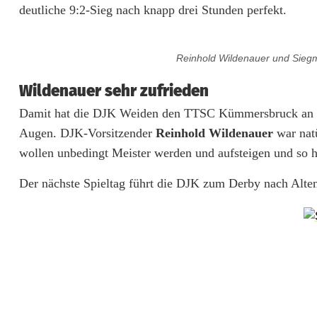
deutliche 9:2-Sieg nach knapp drei Stunden perfekt.
e
n
Reinhold Wildenauer und Siegm
s
Wildenauer sehr zufrieden
c
Damit hat die DJK Weiden den TTSC Kümmersbruck an der
h
Augen. DJK-Vorsitzender
Reinhold Wildenauer
war natü
wollen unbedingt Meister werden und aufsteigen und so ha
r
i
Der nächste Spieltag führt die DJK zum Derby nach Alte
t
t
z
u
r