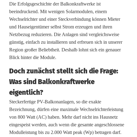
Die Erfolgsgeschichte der Balkonkraftwerke ist
m
beeindruckend. Mit wenigen Solarmodulen, einem
Wechselrichter und einer Steckverbindung können Mieter
m
und Hauseigentümer selbst Strom erzeugen und ihren
e
Netzbezug reduzieren. Die Anlagen sind vergleichsweise
günstig, einfach zu installieren und erfreuen sich in unserer
r
Region großer Beliebtheit. Deshalb lohnt sich ein genauer
a
Blick hinter die Module.
u
Doch zunächst stellt sich die Frage:
f
Was sind Balkonkraftwerke
d
eigentlich?
Steckerfertige PV-Balkonanlagen, so die exakte
e
Bezeichnung, dürfen eine maximale Wechselrichterleistung
r
von 800 Watt (AC) haben. Mehr darf nicht ins Hausnetz
eingespeist werden, auch wenn die gesamte angeschlossene
S
Modulleistung bis zu 2.000 Watt peak (Wp) betragen darf.