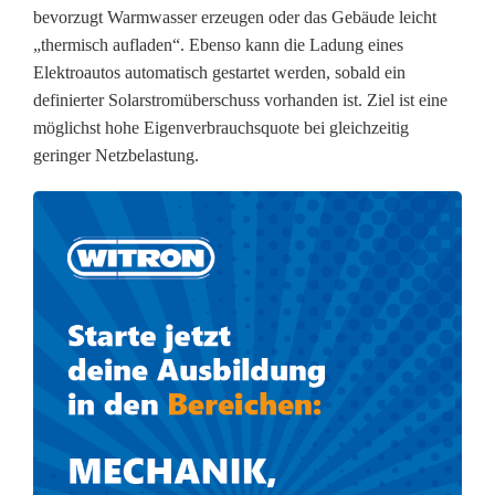
bevorzugt Warmwasser erzeugen oder das Gebäude leicht
e
„thermisch aufladen“. Ebenso kann die Ladung eines
r
Elektroautos automatisch gestartet werden, sobald ein
definierter Solarstromüberschuss vorhanden ist. Ziel ist eine
g
möglichst hohe Eigenverbrauchsquote bei gleichzeitig
i
geringer Netzbelastung.
e
w
e
n
d
e
f
ü