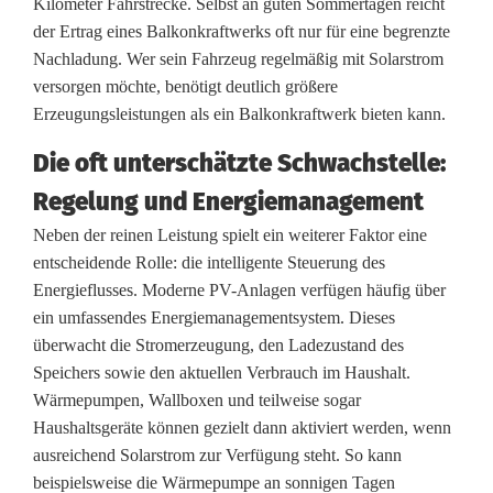
Kilometer Fahrstrecke. Selbst an guten Sommertagen reicht
t
der Ertrag eines Balkonkraftwerks oft nur für eine begrenzte
w
Nachladung. Wer sein Fahrzeug regelmäßig mit Solarstrom
versorgen möchte, benötigt deutlich größere
e
Erzeugungsleistungen als ein Balkonkraftwerk bieten kann.
r
Die oft unterschätzte Schwachstelle:
k
Regelung und Energiemanagement
e
Neben der reinen Leistung spielt ein weiterer Faktor eine
entscheidende Rolle: die intelligente Steuerung des
–
Energieflusses. Moderne PV-Anlagen verfügen häufig über
D
ein umfassendes Energiemanagementsystem. Dieses
überwacht die Stromerzeugung, den Ladezustand des
i
Speichers sowie den aktuellen Verbrauch im Haushalt.
e
Wärmepumpen, Wallboxen und teilweise sogar
Haushaltsgeräte können gezielt dann aktiviert werden, wenn
E
ausreichend Solarstrom zur Verfügung steht. So kann
n
beispielsweise die Wärmepumpe an sonnigen Tagen