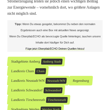
Stromerzeugung leisten sie jedoch einen wichtigen Beitrag
zur Energiewende – vornehmlich dort, wo größere Anlagen
nicht möglich sind.
Tipp:
Wenn Du etwas googelst, bekommst Du neben den normalen
Ergebnissen auch eine Box mit aktuellen News angezeigt.
Wenn Du OberpfalzECHO als bevorzugte Quelle hinterlegst, tauchen unsere
Inhalte dort häufiger für Dich auf.
Füge jetzt OberpfalzECHO Deinen Quellen hinzu!
Stadtgebiete Amberg
Amberg Stadt
Landkreis Cham
Cham
Landkreis Neustadt/WN
Regensburg
Neustadt/WN
Landkreis Schwandorf
Schwandorf
Landkreis Tirschenreuth
Tirschenreuth
Stadtgebiete Weiden
Weiden Stadt