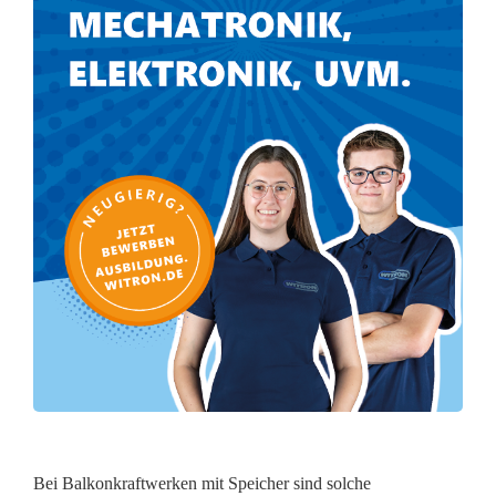
r
j
e
d
e
r
m
a
n
n
?
Bei Balkonkraftwerken mit Speicher sind solche