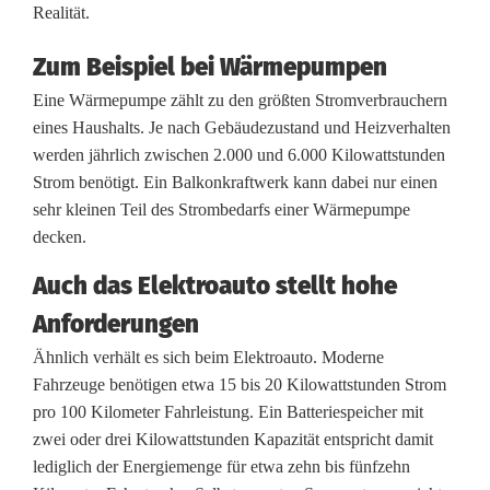
V
Realität.
-
Zum Beispiel bei Wärmepumpen
B
Eine Wärmepumpe zählt zu den größten Stromverbrauchern
eines Haushalts. Je nach Gebäudezustand und Heizverhalten
a
werden jährlich zwischen 2.000 und 6.000 Kilowattstunden
l
Strom benötigt. Ein Balkonkraftwerk kann dabei nur einen
sehr kleinen Teil des Strombedarfs einer Wärmepumpe
k
decken.
o
Auch das Elektroauto stellt hohe
n
Anforderungen
k
Ähnlich verhält es sich beim Elektroauto. Moderne
r
Fahrzeuge benötigen etwa 15 bis 20 Kilowattstunden Strom
pro 100 Kilometer Fahrleistung. Ein Batteriespeicher mit
a
zwei oder drei Kilowattstunden Kapazität entspricht damit
f
lediglich der Energiemenge für etwa zehn bis fünfzehn