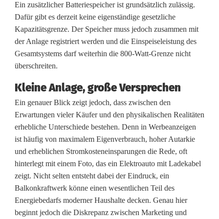
o
Ein zusätzlicher Batteriespeicher ist grundsätzlich zulässig.
Dafür gibt es derzeit keine eigenständige gesetzliche
n
Kapazitätsgrenze. Der Speicher muss jedoch zusammen mit
n
der Anlage registriert werden und die Einspeiseleistung des
Gesamtsystems darf weiterhin die 800-Watt-Grenze nicht
e
überschreiten.
n
Kleine Anlage, große Versprechen
s
Ein genauer Blick zeigt jedoch, dass zwischen den
e
Erwartungen vieler Käufer und den physikalischen Realitäten
erhebliche Unterschiede bestehen. Denn in Werbeanzeigen
i
ist häufig von maximalem Eigenverbrauch, hoher Autarkie
t
und erheblichen Stromkosteneinsparungen die Rede, oft
hinterlegt mit einem Foto, das ein Elektroauto mit Ladekabel
e
zeigt. Nicht selten entsteht dabei der Eindruck, ein
:
Balkonkraftwerk könne einen wesentlichen Teil des
Energiebedarfs moderner Haushalte decken. Genau hier
P
beginnt jedoch die Diskrepanz zwischen Marketing und