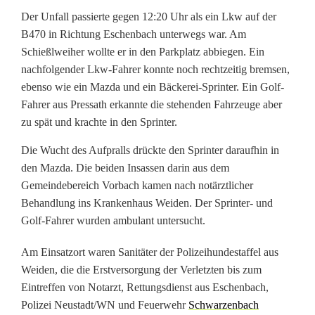
a
Der Unfall passierte gegen 12:20 Uhr als ein Lkw auf der
h
B470 in Richtung Eschenbach unterwegs war. Am
Schießlweiher wollte er in den Parkplatz abbiegen. Ein
r
nachfolgender Lkw-Fahrer konnte noch rechtzeitig bremsen,
ebenso wie ein Mazda und ein Bäckerei-Sprinter. Ein Golf-
u
Fahrer aus Pressath erkannte die stehenden Fahrzeuge aber
n
zu spät und krachte in den Sprinter.
f
Die Wucht des Aufpralls drückte den Sprinter daraufhin in
a
den Mazda. Die beiden Insassen darin aus dem
Gemeindebereich Vorbach kamen nach notärztlicher
l
Behandlung ins Krankenhaus Weiden. Der Sprinter- und
Golf-Fahrer wurden ambulant untersucht.
l
B
Am Einsatzort waren Sanitäter der Polizeihundestaffel aus
Weiden, die die Erstversorgung der Verletzten bis zum
4
Eintreffen von Notarzt, Rettungsdienst aus Eschenbach,
7
Polizei Neustadt/WN und Feuerwehr
Schwarzenbach