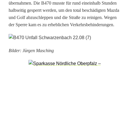
übernahmen. Die B470 musste für rund eineinhalb Stunden
0
halbseitig gesperrt werden, um den total beschädigten Mazda
:
und Golf abzuschleppen und die Straße zu reinigen. Wegen
der Sperre kam es zu erheblichen Verkehrsbehinderungen.
V
i
e
Bilder: Jürgen Masching
l
S
c
h
a
d
e