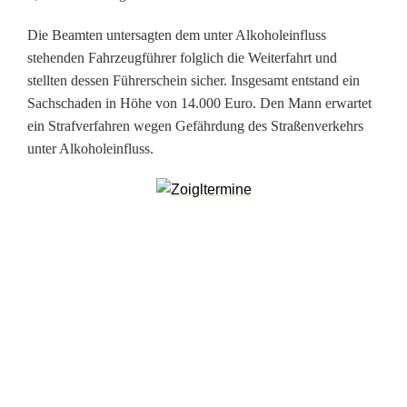
t
Die Beamten untersagten dem unter Alkoholeinfluss
e
stehenden Fahrzeugführer folglich die Weiterfahrt und
stellten dessen Führerschein sicher. Insgesamt entstand ein
r
Sachschaden in Höhe von 14.000 Euro. Den Mann erwartet
m
ein Strafverfahren wegen Gefährdung des Straßenverkehrs
unter Alkoholeinfluss.
S
t
e
u
e
r
:
V