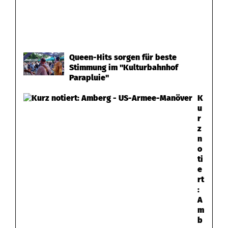
Queen-Hits sorgen für beste
Stimmung im "Kulturbahnhof
Parapluie"
K
u
r
z
n
o
ti
e
rt
:
A
m
b