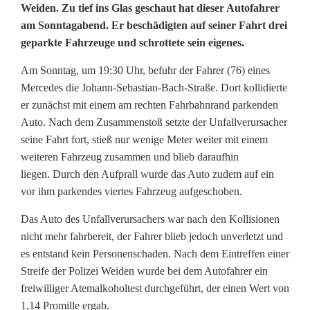
B
Weiden. Zu tief ins Glas geschaut hat dieser Autofahrer
am Sonntagabend. Er beschädigten auf seiner Fahrt drei
e
geparkte Fahrzeuge und schrottete sein eigenes.
t
Am Sonntag, um 19:30 Uhr, befuhr der Fahrer (76) eines
r
Mercedes die Johann-Sebastian-Bach-Straße. Dort kollidierte
er zunächst mit einem am rechten Fahrbahnrand parkenden
u
Auto. Nach dem Zusammenstoß setzte der Unfallverursacher
n
seine Fahrt fort, stieß nur wenige Meter weiter mit einem
weiteren Fahrzeug zusammen und blieb daraufhin
k
liegen. Durch den Aufprall wurde das Auto zudem auf ein
vor ihm parkendes viertes Fahrzeug aufgeschoben.
e
n
Das Auto des Unfallverursachers war nach den Kollisionen
nicht mehr fahrbereit, der Fahrer blieb jedoch unverletzt und
h
es entstand kein Personenschaden. Nach dem Eintreffen einer
i
Streife der Polizei Weiden wurde bei dem Autofahrer ein
freiwilliger Atemalkoholtest durchgeführt, der einen Wert von
n
1,14 Promille ergab.