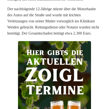
t
Der nachfolgende 12-Jährige stürzte über die Motorhaube
ü
des Autos auf die Straße und wurde mit leichten
r
Verletzungen von seiner Mutter vorsorglich ins Klinikum
Weiden gebracht. Rettungsdienst oder Notarzt wurden nicht
z
benötigt. Der Gesamtschaden beträgt etwa 2.300 Euro.
t
ü
b
e
r
M
o
t