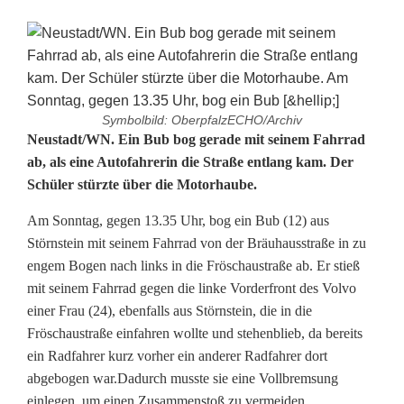
Symbolbild: OberpfalzECHO/Archiv
B
Neustadt/WN. Ein Bub bog gerade mit seinem Fahrrad
ab, als eine Autofahrerin die Straße entlang kam. Der
u
Schüler stürzte über die Motorhaube.
b
Am Sonntag, gegen 13.35 Uhr, bog ein Bub (12) aus
(
Störnstein mit seinem Fahrrad von der Bräuhausstraße in zu
engem Bogen nach links in die Fröschaustraße ab. Er stieß
1
mit seinem Fahrrad gegen die linke Vorderfront des Volvo
2
einer Frau (24), ebenfalls aus Störnstein, die in die
Fröschaustraße einfahren wollte und stehenblieb, da bereits
)
ein Radfahrer kurz vorher ein anderer Radfahrer dort
abgebogen war.Dadurch musste sie eine Vollbremsung
s
einlegen, um einen Zusammenstoß zu vermeiden.