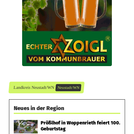
o
r
h
a
u
b
e
Landkreis Neustadt/WN
Neustadt/WN
Neues in der Region
Prößlhof in Woppenrieth feiert 100.
Geburtstag