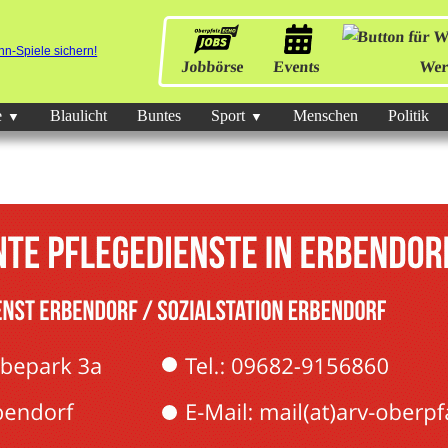
Jobbörse
Events
Wer
e
Blaulicht
Buntes
Sport
Menschen
Politik