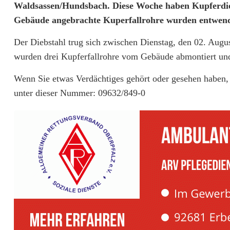
D
Waldsassen/Hundsbach. Diese Woche haben Kupferdie
Gebäude angebrachte Kuperfallrohre wurden entwend
a
Der Diebstahl trug sich zwischen Dienstag, den 02. Augu
c
wurden drei Kupferfallrohre vom Gebäude abmontiert und
h
Wenn Sie etwas Verdächtiges gehört oder gesehen haben, m
r
unter dieser Nummer: 09632/849-0
i
n
n
e
n
f
a