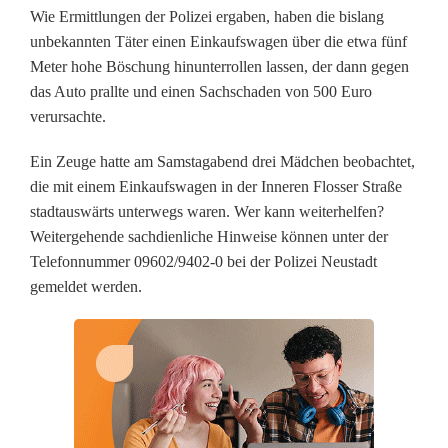
d
Wie Ermittlungen der Polizei ergaben, haben die bislang
unbekannten Täter einen Einkaufswagen über die etwa fünf
e
Meter hohe Böschung hinunterrollen lassen, der dann gegen
l
das Auto prallte und einen Sachschaden von 500 Euro
verursachte.
s
Ein Zeuge hatte am Samstagabend drei Mädchen beobachtet,
,
die mit einem Einkaufswagen in der Inneren Flosser Straße
e
stadtauswärts unterwegs waren. Wer kann weiterhelfen?
Weitergehende sachdienliche Hinweise können unter der
i
Telefonnummer 09602/9402-0 bei der Polizei Neustadt
n
gemeldet werden.
E
i
n
k