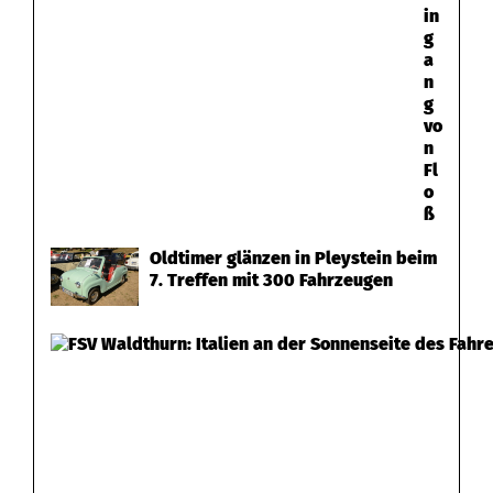
in
g
a
n
g
vo
n
Fl
o
ß
Oldtimer glänzen in Pleystein beim
7. Treffen mit 300 Fahrzeugen