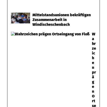
ü
Mittelstandsunionen bekräftigen
c
Zusammenarbeit in
Windischeschenbach
k
W
a
hr
ze
ic
h
e
n
pr
ä
g
e
n
O
rt
se