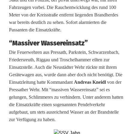
h
Fahrzeugen vorbei. Die Rauchentwicklung des rund 100
t
Meter von der Kreisstraße entfernt liegenden Brandherdes
e
war bereits deutlich zu sehen. Sofort alarmierten die
Passanten die Einsatzkräfte.
W
“Massiver Wassereinsatz”
a
Die Feuerwehren aus Pressath, Parkstein, Schwarzenbach,
l
Friedersreuth, Riggau und Troschelhammer eilten zur
Einsatzstelle. Auch die Neustädter Wehr rückte mit ihrem
d
Gerätewagen aus, wurde dann aber doch nicht benötigt. Die
b
Einsatzleitung hatte Kommandant
Andreas Kneidl
von der
Pressather Wehr. Mit “massiven Wassereinsatz” sei es
r
gelungen, Schlimmeres zu verhindern. Unter anderem hatten
a
die Einsatzkräfte einen sogenannten Pendelverkehr
aufgebaut, um stets ausreichend Wasser an der Brandstelle
n
zur Verfügung zu haben.
d