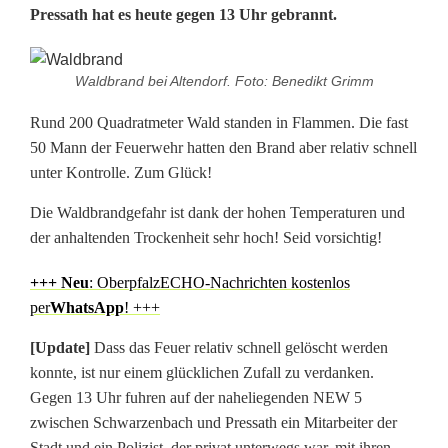
Pressath hat es heute gegen 13 Uhr gebrannt.
U
p
Waldbrand bei Altendorf. Foto: Benedikt Grimm
d
Rund 200 Quadratmeter Wald standen in Flammen. Die fast
a
50 Mann der Feuerwehr hatten den Brand aber relativ schnell
unter Kontrolle. Zum Glück!
t
Die Waldbrandgefahr ist dank der hohen Temperaturen und
e
der anhaltenden Trockenheit sehr hoch! Seid vorsichtig!
]
+++ N
eu
: OberpfalzECHO-Nachrichten kostenlos
E
per
WhatsApp
! +++
r
[Update]
Dass das Feuer relativ schnell gelöscht werden
h
konnte, ist nur einem glücklichen Zufall zu verdanken.
Gegen 13 Uhr fuhren auf der naheliegenden NEW 5
ö
zwischen Schwarzenbach und Pressath ein Mitarbeiter der
Stadt und ein Polizist, der privat unterwegs war, mit ihren