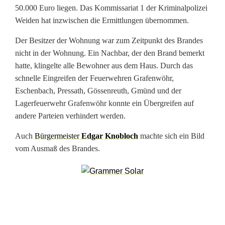
50.000 Euro liegen. Das Kommissariat 1 der Kriminalpolizei
e
Weiden hat inzwischen die Ermittlungen übernommen.
h
Der Besitzer der Wohnung war zum Zeitpunkt des Brandes
r
nicht in der Wohnung. Ein Nachbar, der den Brand bemerkt
hatte, klingelte alle Bewohner aus dem Haus. Durch das
e
schnelle Eingreifen der Feuerwehren Grafenwöhr,
i
Eschenbach, Pressath, Gössenreuth, Gmünd und der
Lagerfeuerwehr Grafenwöhr konnte ein Übergreifen auf
n
andere Parteien verhindert werden.
s
Auch
Bürgermeister
Edgar Knobloch
machte sich ein Bild
a
vom Ausmaß des Brandes.
t
z
i
n