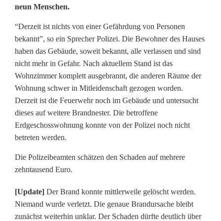
neun Menschen.
p
d
“Derzeit ist nichts von einer Gefährdung von Personen
bekannt”, so ein Sprecher Polizei. Die Bewohner des Hauses
a
haben das Gebäude, soweit bekannt, alle verlassen und sind
t
nicht mehr in Gefahr. Nach aktuellem Stand ist das
Wohnzimmer komplett ausgebrannt, die anderen Räume der
e
Wohnung schwer in Mitleidenschaft gezogen worden.
Derzeit ist die Feuerwehr noch im Gebäude und untersucht
]
dieses auf weitere Brandnester. Die betroffene
F
Erdgeschosswohnung konnte von der Polizei noch nicht
betreten werden.
e
u
Die Polizeibeamten schätzen den Schaden auf mehrere
zehntausend Euro.
e
[Update]
Der Brand konnte mittlerweile gelöscht werden.
r
Niemand wurde verletzt. Die genaue Brandursache bleibt
w
zunächst weiterhin unklar. Der Schaden dürfte deutlich über