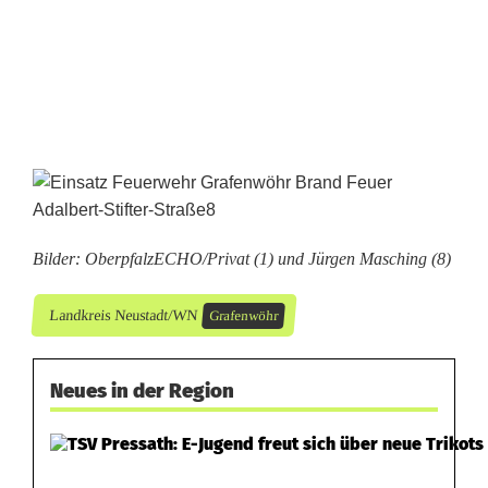
G
r
a
f
e
n
Bilder: OberpfalzECHO/Privat (1) und Jürgen Masching (8)
w
Landkreis Neustadt/WN
Grafenwöhr
ö
h
Neues in der Region
r
: