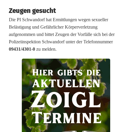
n
Zeugen gesucht
B
Die PI Schwandorf hat Ermittlungen wegen sexueller
a
Belästigung und Gefährlicher Körperverletzung
aufgenommen und bittet Zeugen der Vorfälle sich bei der
r
Polizeiinspektion Schwandorf unter der Telefonnummer
b
09431/4301-0
zu melden.
e
l
ä
s
t
i
g