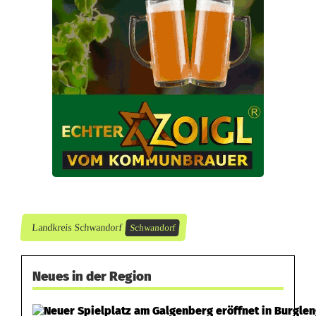
t
–
c
o
u
r
a
g
i
Landkreis Schwandorf
Schwandorf
e
Neues in der Region
r
t