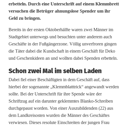
l
erbetteln. Durch eine Unterschrift auf einem Klemmbrett
versuchen die Betrüger ahnungslose Spender um ihr
e
Geld zu bringen.
m
Bereits in der ersten Oktoberhälfte waren zwei Männer im
m
Stadtgebiet unterwegs und besuchten unter anderem auch
b
Geschäfte in der Fußgängerzone. Völlig unverfroren gingen
die Täter dabei die Kundschaft in einem Geschäft für Deko
r
und Geschenkideen an und wollten dabei Spenden erbetteln.
e
Schon zwei Mal im selben Laden
t
Dabei fiel einer Beschäftigten in dem Geschäft auf, dass
hierbei der sogenannte „Klemmblatttrick“ angewandt werden
t
sollte. Bei der Unterschrift für ihre Spende wäre der
-
Schriftzug auf ein darunter geklemmtes Blanko-Schreiben
durchgepaust worden. Von einer Auszubildenden (22) aus
B
dem Landkreisosten wurden die Männer des Geschäftes
e
verwiesen. Dieses resolute Einschreiten der jungen Frau