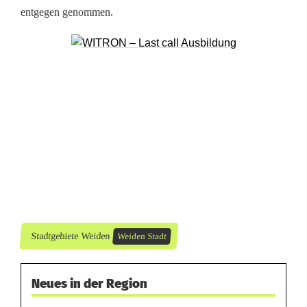
e
entgegen genommen.
n
Stadtgebiete Weiden
Weiden Stadt
Neues in der Region