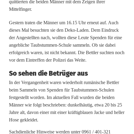
quittierten die beiden Männer mit dem Zeigen ihrer
t
Mittelfinger.
r
Gestern traten die Männer um 16.15 Uhr erneut auf. Auch
ü
dieses Mal besuchten sie den Deko-Laden. Dem Eindruck
g
der Angestellten nach, wollten diese Leute Spenden für eine
angebliche Taubstummen-Schule sammeln. Ob sie dabei
e
erfolgreich waren, ist nicht bekannt. Die Bettler suchten noch
r
vor dem Eintreffen der Polizei das Weite.
i
So sehen die Betrüger aus
n
In der Vergangenheit waren wiederholt rumänische Bettler
beim Sammeln von Spenden für Taubstummen-Schulen
W
festgestellt worden. Im aktuellen Fall wurden die beiden
Männer wie folgt beschrieben: dunkelhäutig, etwa 20 bis 25
e
Jahre alt, davon einer mit einer kräftigblauen Jacke und heller
i
Hose gekleidet.
d
Sachdienliche Hinweise werden unter 0961 / 401-321