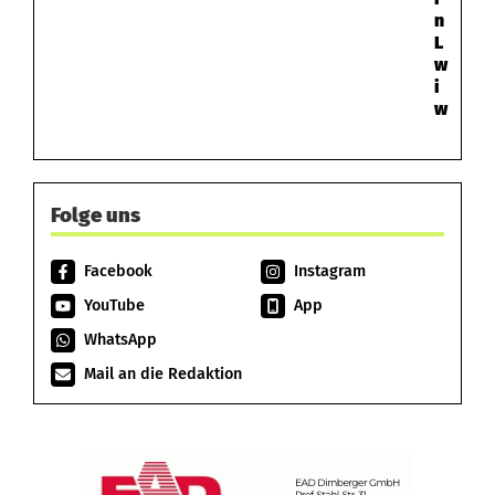
n
L
w
i
w
Folge uns
Facebook
Instagram
YouTube
App
WhatsApp
Mail an die Redaktion