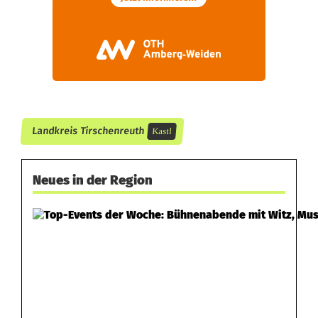
t
o
c
h
e
Landkreis Tirschenreuth
Kastl
n
Neues in der Region