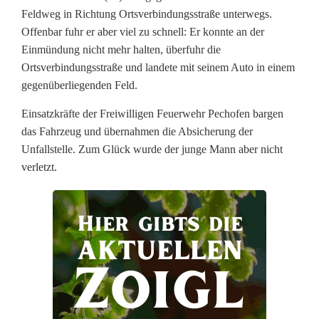
l
Feldweg in Richtung Ortsverbindungsstraße unterwegs.
u
Offenbar fuhr er aber viel zu schnell: Er konnte an der
Einmündung nicht mehr halten, überfuhr die
n
Ortsverbindungsstraße und landete mit seinem Auto in einem
gegenüberliegenden Feld.
g
e
Einsatzkräfte der Freiwilligen Feuerwehr Pechofen bargen
das Fahrzeug und übernahmen die Absicherung der
n
Unfallstelle. Zum Glück wurde der junge Mann aber nicht
e
verletzt.
s
A
b
b
i