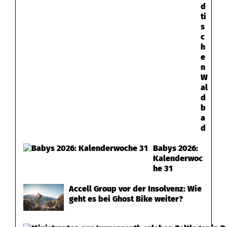
d
d
ti
s
e
c
h
n
e
n
W
al
d
b
a
d
Babys 2026:
Kalenderwoc
he 31
Accell Group vor der Insolvenz: Wie
geht es bei Ghost Bike weiter?