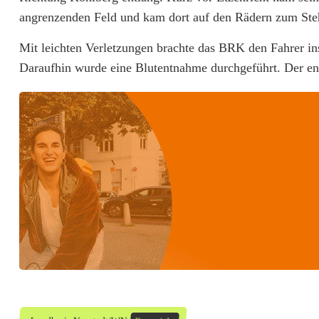
t
angrenzenden Feld und kam dort auf den Rädern zum Ste
2
Mit leichten Verletzungen brachte das BRK den Fahrer ins
,
Daraufhin wurde eine Blutentnahme durchgeführt. Der en
2
1
P
r
o
m
i
l
l