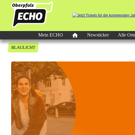
Mein ECHO
Newsticker
Alle Ort
BLAULICHT