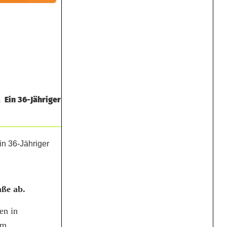
. Ein 36-Jähriger
aße ab.
en in
im