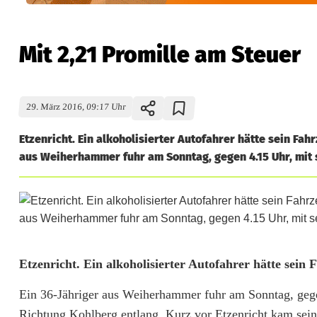
Mit 2,21 Promille am Steuer
29. März 2016, 09:17 Uhr
Etzenricht. Ein alkoholisierter Autofahrer hätte sein Fa
aus Weiherhammer fuhr am Sonntag, gegen 4.15 Uhr, mit s
M
Etzenricht. Ein alkoholisierter Autofahrer hätte sein
i
Ein 36-Jähriger aus Weiherhammer fuhr am Sonntag, gege
Richtung Kohlberg entlang. Kurz vor Etzenricht kam sein