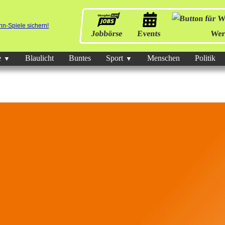
Jobbörse
Events
Wer
e
Blaulicht
Buntes
Sport
Menschen
Politik