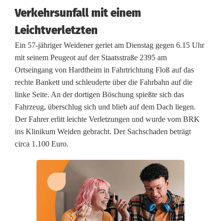
k
Verkehrsunfall mit einem
e
Leichtverletzten
w
Ein 57-jähriger Weidener geriet am Dienstag gegen 6.15 Uhr
mit seinem Peugeot auf der Staatsstraße 2395 am
e
Ortseingang von Hardtheim in Fahrtrichtung Floß auf das
g
rechte Bankett und schleuderte über die Fahrbahn auf die
linke Seite. An der dortigen Böschung spießte sich das
,
Fahrzeug, überschlug sich und blieb auf dem Dach liegen.
P
Der Fahrer erlitt leichte Verletzungen und wurde vom BRK
ins Klinikum Weiden gebracht. Der Sachschaden beträgt
e
circa 1.100 Euro.
u
g
e
o