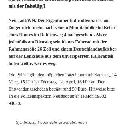
mit der [&hellip;]
M
Neustadt/WN. Der Eigentümer hatte offenbar schon
länger nicht mehr nach seinem Mountainbike im Keller
o
eines Hauses im Dahlienweg 4 nachgeschaut. Als er
jedenfalls am Dienstag sein blaues Fahrrad mit der
u
Rahmengröße 26 Zoll und einem Deutschlandaufkleber
n
auf der Lenksäule aus dem unversperrten Kellerabteil
holen wollte, war es weg.
t
a
Die Polizei gibt den möglichen Tatzeitraum mit Samstag, 14.
März, 15 Uhr bis Dienstag, 14. April, 16 Uhr an. Der
i
Entwendungsschaden beträgt rund 50 Euro. Hinweise bitte
an die Polizeiinspektion Neustadt unter Telefon 09602
n
94020.
b
i
Symbolbild: Feuerwehr Brandoberndorf