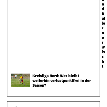
n
d
B
öl
le
r
n
e
r
w
is
c
h
t
Kreisliga Nord: Wer bleibt
weiterhin verlustpunktfrei in der
Saison?