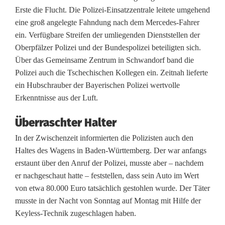
A
Erste die Flucht. Die Polizei-Einsatzzentrale leitete umgehend
u
eine groß angelegte Fahndung nach dem Mercedes-Fahrer
ein. Verfügbare Streifen der umliegenden Dienststellen der
t
Oberpfälzer Polizei und der Bundespolizei beteiligten sich.
o
Über das Gemeinsame Zentrum in Schwandorf band die
Polizei auch die Tschechischen Kollegen ein. Zeitnah lieferte
d
ein Hubschrauber der Bayerischen Polizei wertvolle
i
Erkenntnisse aus der Luft.
e
Überraschter Halter
b
In der Zwischenzeit informierten die Polizisten auch den
f
Haltes des Wagens in Baden-Württemberg. Der war anfangs
erstaunt über den Anruf der Polizei, musste aber – nachdem
e
er nachgeschaut hatte – feststellen, dass sein Auto im Wert
von etwa 80.000 Euro tatsächlich gestohlen wurde. Der Täter
s
musste in der Nacht von Sonntag auf Montag mit Hilfe der
t
Keyless-Technik zugeschlagen haben.