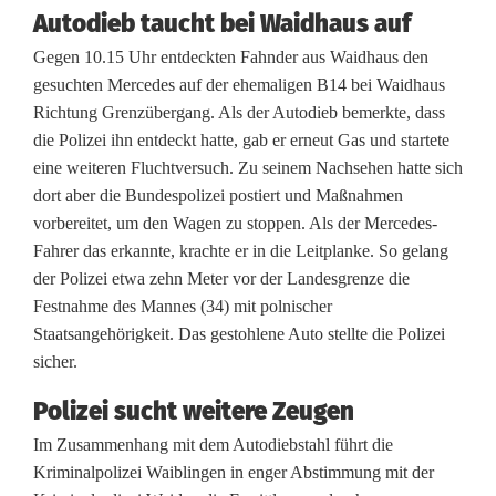
:
Autodieb taucht bei Waidhaus auf
Z
Gegen 10.15 Uhr entdeckten Fahnder aus Waidhaus den
gesuchten Mercedes auf der ehemaligen B14 bei Waidhaus
e
Richtung Grenzübergang. Als der Autodieb bemerkte, dass
u
die Polizei ihn entdeckt hatte, gab er erneut Gas und startete
eine weiteren Fluchtversuch. Zu seinem Nachsehen hatte sich
g
dort aber die Bundespolizei postiert und Maßnahmen
e
vorbereitet, um den Wagen zu stoppen. Als der Mercedes-
Fahrer das erkannte, krachte er in die Leitplanke. So gelang
n
der Polizei etwa zehn Meter vor der Landesgrenze die
g
Festnahme des Mannes (34) mit polnischer
Staatsangehörigkeit. Das gestohlene Auto stellte die Polizei
e
sicher.
s
Polizei sucht weitere Zeugen
u
Im Zusammenhang mit dem Autodiebstahl führt die
c
Kriminalpolizei Waiblingen in enger Abstimmung mit der