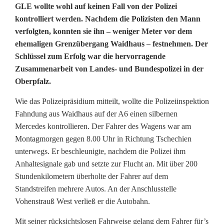
GLE wollte wohl auf keinen Fall von der Polizei
o
kontrolliert werden. Nachdem die Polizisten den Mann
verfolgten, konnten sie ihn – weniger Meter vor dem
l
ehemaligen Grenzübergang Waidhaus – festnehmen. Der
i
Schlüssel zum Erfolg war die hervorragende
Zusammenarbeit von Landes- und Bundespolizei in der
z
Oberpfalz.
e
Wie das Polizeipräsidium mitteilt, wollte die Polizeiinspektion
i
Fahndung aus Waidhaus auf der A6 einen silbernen
Mercedes kontrollieren. Der Fahrer des Wagens war am
n
Montagmorgen gegen 8.00 Uhr in Richtung Tschechien
i
unterwegs. Er beschleunigte, nachdem die Polizei ihm
Anhaltesignale gab und setzte zur Flucht an. Mit über 200
m
Stundenkilometern überholte der Fahrer auf dem
m
Standstreifen mehrere Autos. An der Anschlusstelle
Vohenstrauß West verließ er die Autobahn.
t
Mit seiner rücksichtslosen Fahrweise gelang dem Fahrer für’s