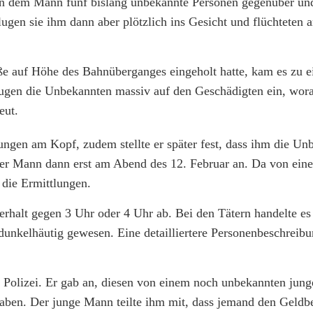
ten dem Mann fünf bislang unbekannte Personen gegenüber un
lugen sie ihm dann aber plötzlich ins Gesicht und flüchteten 
e auf Höhe des Bahnüberganges eingeholt hatte, kam es zu e
ugen die Unbekannten massiv auf den Geschädigten ein, wora
eut.
ungen am Kopf, zudem stellte er später fest, dass ihm die Un
 der Mann dann erst am Abend des 12. Februar an. Da von ein
die Ermittlungen.
erhalt gegen 3 Uhr oder 4 Uhr ab. Bei den Tätern handelte es
 dunkelhäutig gewesen. Eine detailliertere Personenbeschreib
e Polizei. Er gab an, diesen von einem noch unbekannten ju
aben. Der junge Mann teilte ihm mit, dass jemand den Geldb