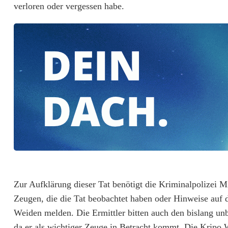
verloren oder vergessen habe.
r
a
f
e
n
w
ö
h
r
Zur Aufklärung dieser Tat benötigt die Kriminalpolizei M
Zeugen, die die Tat beobachtet haben oder Hinweise auf 
Weiden melden. Die Ermittler bitten auch den bislang un
da er als wichtiger Zeuge in Betracht kommt. Die Kripo 