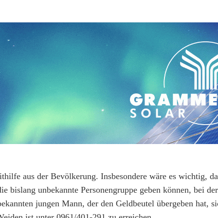
ithilfe aus der Bevölkerung. Insbesondere wäre es wichtig, da
die bislang unbekannte Personengruppe geben können, bei de
bekannten jungen Mann, der den Geldbeutel übergeben hat, s
Weiden ist unter 0961/401-291 zu erreichen.