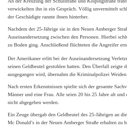
An der Kreuzung der Schulstraße und Kolpingstraße tra
b
verwickelten ihn in ein Gespräch. Völlig unvermittelt sch
ü
der Geschädigte rannte ihnen hinterher.
b
Nachdem der 25-Jährige sie in den Neuen Amberger Straß
Auseinandersetzung zwischen den Personen. Hierbei schl
e
zu Boden ging. Anschließend flüchteten die Angreifer ern
r
Der Amerikaner erlitt bei der Auseinandersetzung Verletz
f
seinen Geldbeutel gestohlen hatten. Den Überfall zeigte
a
ausgegangen wird, übernahm die Kriminalpolizei Weiden 
l
Nach ersten Erkenntnissen spielte sich der gesamte Sachv
l
Männer und eine Frau. Alle seien 20 bis 25 Jahre alt und
i
nicht abgegeben werden.
n
Ein Zeuge übergab den Geldbeutel des 25-Jährigen an di
Mc Donald’s in der Neuen Amberger Straße erhalten zu h
G