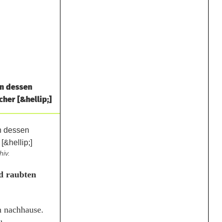
en dessen
her [&hellip;]
iv.
d raubten
n nachhause.