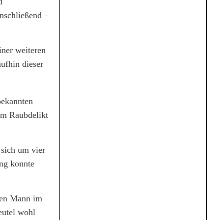
d
anschließend –
iner weiteren
ufhin dieser
bekannten
em Raubdelikt
 sich um vier
ung konnte
ngen Mann im
eutel wohl