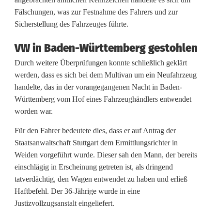
c
Fälschungen, was zur Festnahme des Fahrers und zur
Sicherstellung des Fahrzeuges führte.
h
e
VW in Baden-Württemberg gestohlen
r
Durch weitere Überprüfungen konnte schließlich geklärt
werden, dass es sich bei dem Multivan um ein Neufahrzeug
:
handelte, das in der vorangegangenen Nacht in Baden-
P
Württemberg vom Hof eines Fahrzeughändlers entwendet
worden war.
o
Für den Fahrer bedeutete dies, dass er auf Antrag der
l
Staatsanwaltschaft Stuttgart dem Ermittlungsrichter in
i
Weiden vorgeführt wurde. Dieser sah den Mann, der bereits
einschlägig in Erscheinung getreten ist, als dringend
z
tatverdächtig, den Wagen entwendet zu haben und erließ
e
Haftbefehl. Der 36-Jährige wurde in eine
Justizvollzugsanstalt eingeliefert.
i