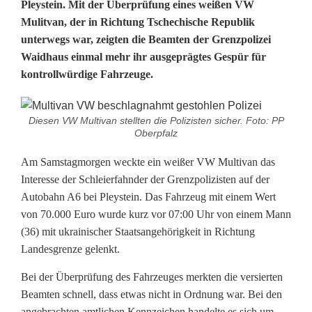
R
Pleystein. Mit der Überprüfung eines weißen VW
Mulitvan, der in Richtung Tschechische Republik
i
unterwegs war, zeigten die Beamten der Grenzpolizei
Waidhaus einmal mehr ihr ausgeprägtes Gespür für
c
kontrollwürdige Fahrzeuge.
h
t
Diesen VW Multivan stellten die Polizisten sicher. Foto: PP
Oberpfalz
i
Am Samstagmorgen weckte ein weißer VW Multivan das
g
Interesse der Schleierfahnder der Grenzpolizisten auf der
e
Autobahn A6 bei Pleystein. Das Fahrzeug mit einem Wert
von 70.000 Euro wurde kurz vor 07:00 Uhr von einem Mann
r
(36) mit ukrainischer Staatsangehörigkeit in Richtung
R
Landesgrenze gelenkt.
i
Bei der Überprüfung des Fahrzeuges merkten die versierten
Beamten schnell, dass etwas nicht in Ordnung war. Bei den
e
angebrachten amtlichen Kennzeichen handelte es sich um