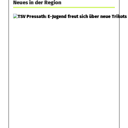
Neues in der Region
t
g
e
k
l
a
u
t
e
n
V