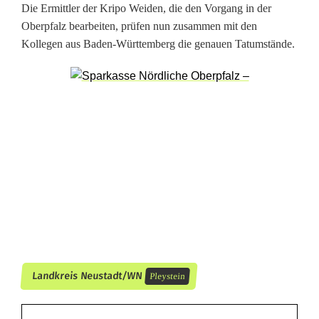
Die Ermittler der Kripo Weiden, die den Vorgang in der
b
Oberpfalz bearbeiten, prüfen nun zusammen mit den
e
Kollegen aus Baden-Württemberg die genauen Tatumstände.
s
c
h
l
a
g
n
a
Landkreis Neustadt/WN
Pleystein
h
m