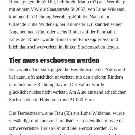
Heute, gegen 06.57 Uhr, befuhr ein Mann (53) aus Wernberg
u
mit seinem VW die Staatsstraße St 2657, von Luhe-Wildenau
h
kommend in Richtung Wernberg-Köblitz. Nach dem
Ortsende Luhe-Wildenau, bei Kilometer 1,1, standen seinen
-
Angaben nach fünf oder sechs Rinder auf der Fahrbahn.
H
Eines der Rinder wurde frontal vom Fahrzeug erfasst und
blieb dann schwerverletzt im linken Straßengraben liegen.
e
Tier muss erschossen werden
r
Ein zweites Tier stieß gegen die Beifahrerseite des Autos und
d
lief dann, offensichtlich unverletzt, mit den anderen Rindern
e
in unbekannte Richtung davon. Der Fahrer wurde
glücklicherweise nicht verletzt. Am Auto entstand erheblicher
:
Sachschaden in Höhe von rund 21.000 Euro.
2
Die Tierbesitzerin, eine Frau (55) aus Luhe-Wildenau, wurde
1
verständigt und kam zur Unfallstelle. Letztendlich musste das
.
schwerverletzte Tier an Ort und Stelle erlöst werden. Der