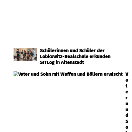
Schülerinnen und Schüler der
Lobkowitz-Realschule erkunden
SITLog in Altenstadt
V
a
t
e
r
u
n
d
S
o