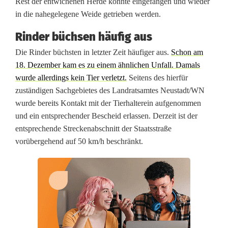
Rest der entwichenen Herde konnte eingefangen und wieder
0
in die nahegelegene Weide getrieben werden.
0
Rinder büchsen häufig aus
0
Die Rinder büchsten in letzter Zeit häufiger aus.
Schon am
18. Dezember kam es zu einem ähnlichen Unfall. Damals
E
wurde allerdings kein Tier verletzt.
Seitens des hierfür
u
zuständigen Sachgebietes des Landratsamtes Neustadt/WN
wurde bereits Kontakt mit der Tierhalterein aufgenommen
r
und ein entsprechender Bescheid erlassen. Derzeit ist der
o
entsprechende Streckenabschnitt der Staatsstraße
vorübergehend auf 50 km/h beschränkt.
S
c
h
a
d