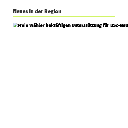
e
Neues in der Region
r
l
e
t
z
t