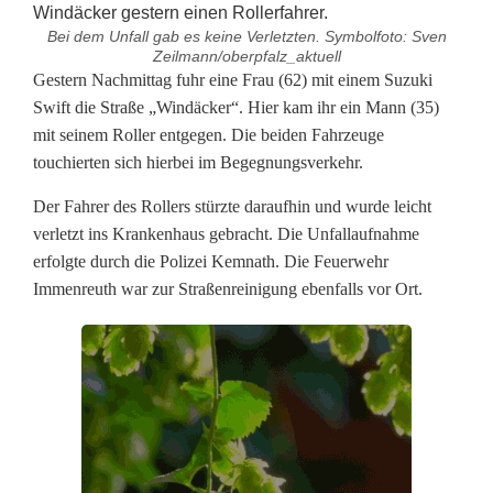
Bei dem Unfall gab es keine Verletzten. Symbolfoto: Sven
Zeilmann/oberpfalz_aktuell
R
Gestern Nachmittag fuhr eine Frau (62) mit einem Suzuki
Swift die Straße „Windäcker“. Hier kam ihr ein Mann (35)
o
mit seinem Roller entgegen. Die beiden Fahrzeuge
touchierten sich hierbei im Begegnungsverkehr.
l
l
Der Fahrer des Rollers stürzte daraufhin und wurde leicht
verletzt ins Krankenhaus gebracht. Die Unfallaufnahme
e
erfolgte durch die Polizei Kemnath. Die Feuerwehr
r
Immenreuth war zur Straßenreinigung ebenfalls vor Ort.
f
a
h
r