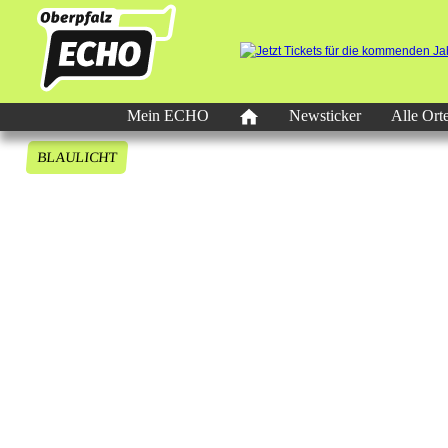
Mein ECHO
Newsticker
Alle Ort
BLAULICHT