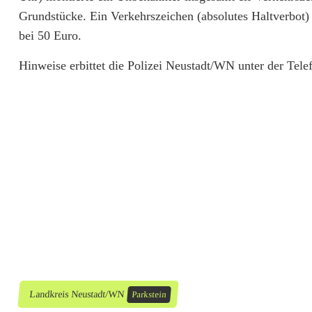
d
Grundstücke. Ein Verkehrszeichen (absolutes Haltverbot)
e
bei 50 Euro.
r
Hinweise erbittet die Polizei Neustadt/WN unter der Te
-
W
i
r
r
w
a
r
r
Landkreis Neustadt/WN
Parkstein