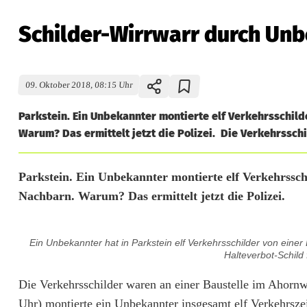
Schilder-Wirrwarr durch Un
09. Oktober 2018, 08:15 Uhr
Parkstein. Ein Unbekannter montierte elf Verkehrsschild
Warum? Das ermittelt jetzt die Polizei. Die Verkehrsschi
S
Parkstein. Ein Unbekannter montierte elf Verkehrssch
Nachbarn. Warum? Das ermittelt jetzt die Polizei.
c
h
Ein Unbekannter hat in Parkstein elf Verkehrsschilder von einer
i
Halteverbot-Schild 
l
Die Verkehrsschilder waren an einer Baustelle im Ahorn
Uhr) montierte ein Unbekannter insgesamt elf Verkehrsze