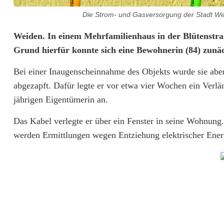
Die Strom- und Gasversorgung der Stadt Weid
S
Weiden. In einem Mehrfamilienhaus in der Blütenstr
Grund hierfür konnte sich eine Bewohnerin (84) zunäc
t
Bei einer Inaugenscheinnahme des Objekts wurde sie aber
r
abgezapft. Dafür legte er vor etwa vier Wochen ein Verl
o
jährigen Eigentümerin an.
m
Das Kabel verlegte er über ein Fenster in seine Wohnung. 
l
werden Ermittlungen wegen Entziehung elektrischer Energ
i
e
f
e