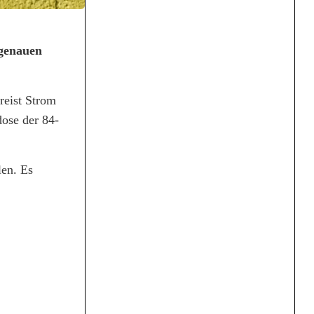
 genauen
reist Strom
dose der 84-
len. Es