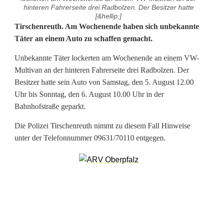
hinteren Fahrerseite drei Radbolzen. Der Besitzer hatte
[&hellip;]
U
Tirschenreuth. Am Wochenende haben sich unbekannte
Täter an einem Auto zu schaffen gemacht.
n
Unbekannte Täter lockerten am Wochenende an einem VW-
b
Multivan an der hinteren Fahrerseite drei Radbolzen. Der
e
Besitzer hatte sein Auto von Samstag, den 5. August 12.00
Uhr bis Sonntag, den 6. August 10.00 Uhr in der
k
Bahnhofstraße geparkt.
a
Die Polizei Tirschenreuth nimmt zu diesem Fall Hinweise
n
unter der Telefonnummer 09631/70110 entgegen.
n
t
e
T