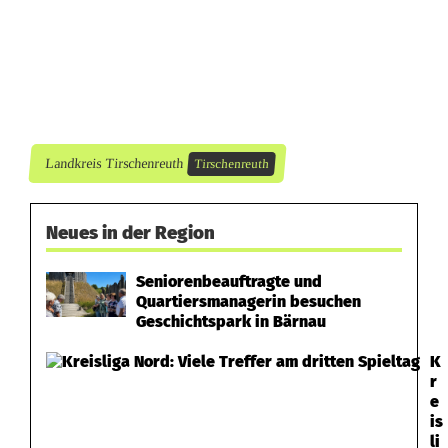
ä
t
e
r
Landkreis Tirschenreuth
Tirschenreuth
l
o
Neues in der Region
c
Seniorenbeauftragte und
k
Quartiersmanagerin besuchen
Geschichtspark in Bärnau
e
K
r
r
e
n
is
li
R