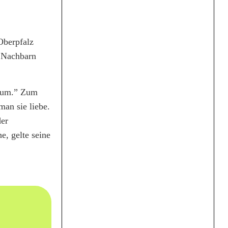
Oberpfalz
i Nachbarn
n um.” Zum
an sie liebe.
der
e, gelte seine