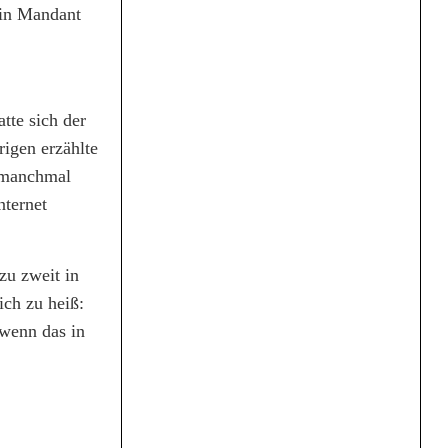
ein Mandant
tte sich der
igen erzählte
h manchmal
nternet
zu zweit in
ch zu heiß:
 wenn das in