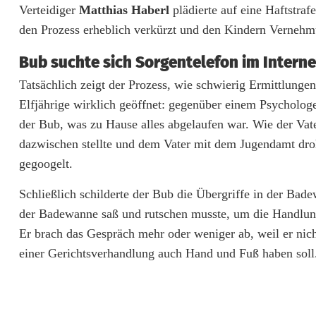
Verteidiger
Matthias Haberl
plädierte auf eine Haftstra
s
den Prozess erheblich verkürzt und den Kindern Vernehm
G
Bub suchte sich Sorgentelefon im Interne
e
Tatsächlich zeigt der Prozess, wie schwierig Ermittlungen
f
Elfjährige wirklich geöffnet: gegenüber einem Psycholo
der Bub, was zu Hause alles abgelaufen war. Wie der Vat
ä
dazwischen stellte und dem Vater mit dem Jugendamt droh
n
gegoogelt.
g
Schließlich schilderte der Bub die Übergriffe in der Ba
n
der Badewanne saß und rutschen musste, um die Handlun
i
Er brach das Gespräch mehr oder weniger ab, weil er nich
einer Gerichtsverhandlung auch Hand und Fuß haben soll
s
:
G