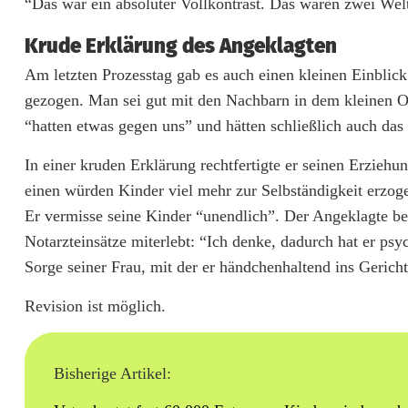
n
“Das war ein absoluter Vollkontrast. Das waren zwei Wel
g
Krude Erklärung des Angeklagten
t
Am letzten Prozesstag gab es auch einen kleinen Einblic
gezogen. Man sei gut mit den Nachbarn in dem kleinen 
4
“hatten etwas gegen uns” und hätten schließlich auch das
J
In einer kruden Erklärung rechtfertigte er seinen Erzie
a
einen würden Kinder viel mehr zur Selbständigkeit erzog
h
Er vermisse seine Kinder “unendlich”. Der Angeklagte be
Notarzteinsätze miterlebt: “Ich denke, dadurch hat er ps
r
Sorge seiner Frau, mit der er händchenhaltend ins Geric
e
Revision ist möglich.
u
n
Bisherige Artikel:
d