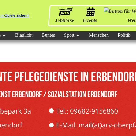
Jobbörse
Events
Wer
e
Blaulicht
Buntes
Sport
Menschen
Politik