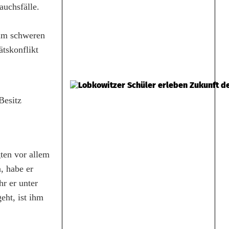
auchsfälle.
zum schweren
tskonflikt
Besitz
gten vor allem
, habe er
hr er unter
eht, ist ihm