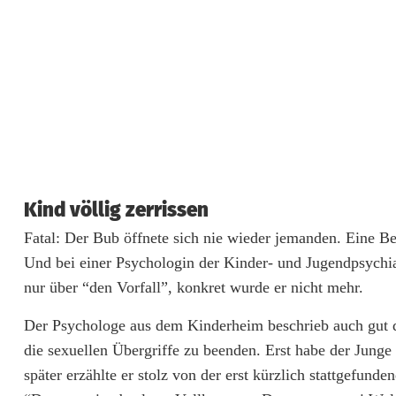
e
r
i
c
h
t
Kind völlig zerrissen
v
Fatal: Der Bub öffnete sich nie wieder jemanden. Eine Be
Und bei einer Psychologin der Kinder- und Jugendpsychiat
e
nur über “den Vorfall”, konkret wurde er nicht mehr.
r
Der Psychologe aus dem Kinderheim beschrieb auch gut 
h
die sexuellen Übergriffe zu beenden. Erst habe der Junge
ä
später erzählte er stolz von der erst kürzlich stattgefund