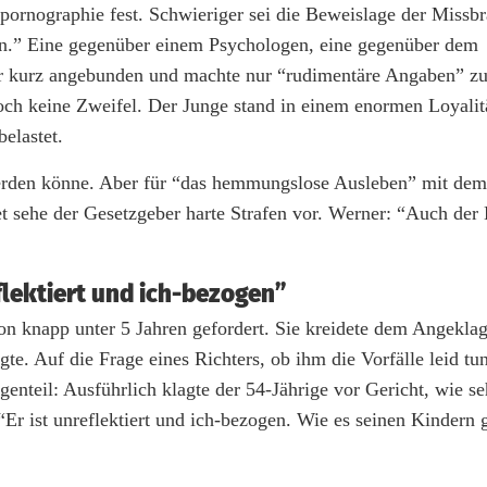
rpornographie fest. Schwieriger sei die Beweislage der Missbr
en.” Eine gegenüber einem Psychologen, eine gegenüber dem
her kurz angebunden und machte nur “rudimentäre Angaben” 
ch keine Zweifel. Der Junge stand in einem enormen Loyalitä
belastet.
werden könne. Aber für “das hemmungslose Ausleben” mit dem
 sehe der Gesetzgeber harte Strafen vor. Werner: “Auch der 
flektiert und ich-bezogen”
von knapp unter 5 Jahren gefordert. Sie kreidete dem Angekla
te. Auf die Frage eines Richters, ob ihm die Vorfälle leid tun
enteil: Ausführlich klagte der 54-Jährige vor Gericht, wie se
 ist unreflektiert und ich-bezogen. Wie es seinen Kindern g