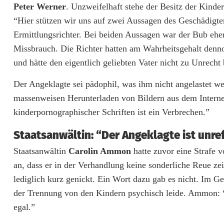
Peter Werner
. Unzweifelhaft stehe der Besitz der Kinde
e
“Hier stützen wir uns auf zwei Aussagen des Geschädigt
r
Ermittlungsrichter. Bei beiden Aussagen war der Bub e
(
Missbrauch. Die Richter hatten am Wahrheitsgehalt denno
und hätte den eigentlich geliebten Vater nicht zu Unrecht 
5
Der Angeklagte sei pädophil, was ihm nicht angelastet 
4
massenweisen Herunterladen von Bildern aus dem Internet
)
kinderpornographischer Schriften ist ein Verbrechen.”
m
Staatsanwältin: “Der Angeklagte ist unre
u
Staatsanwältin
Carolin Ammon
hatte zuvor eine Strafe 
s
an, dass er in der Verhandlung keine sonderliche Reue zeig
lediglich kurz genickt. Ein Wort dazu gab es nicht. Im Geg
s
der Trennung von den Kindern psychisch leide. Ammon: “Er
i
egal.”
n