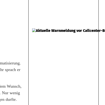
matisierung.
hr sprach er
 dem Wunsch,
t. Nur wenig
gen durfte.