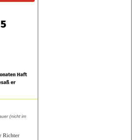
 5
Monaten Haft
esaß er
auer (nicht im
r Richter