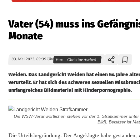
Vater (54) muss ins Gefängni
Monate
03. Mai 2023, 09:39 Uhr
Von:
Christine Ascherl
Weiden. Das Landgericht Weiden hat einen 54 Jahre alte
verurteilt. Er hat sich des schweren sexuellen Missbrauc
umfangreiches Bildmaterial mit Kinderpornographie.
V
Die WSW-Veranwortlichen stehen vor der 1. Strafkammer unter Vor
a
Bild), Beisitzer ist Ma
t
Die Urteilsbegründung: Der Angeklagte habe gestanden, w