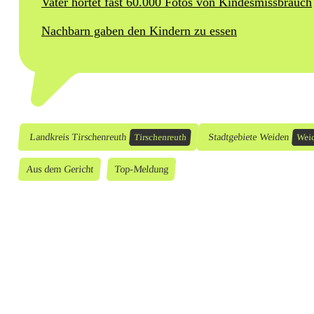
Vater hortet fast 60.000 Fotos von Kindesmissbrauch
5
Nachbarn gaben den Kindern zu essen
M
o
n
a
Landkreis Tirschenreuth
Stadtgebiete Weiden
Tirschenreuth
Weid
t
e
Aus dem Gericht
Top-Meldung