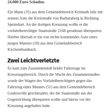
o
24.000 Euro Schaden.
r
Ein Mann (35) aus dem Gemeindebereich Kemnath fuhr mit
f
seinem Auto die Kreisstraße von Barbaraberg in Richtung
Speinshart. An der dortigen Kreuzung wollte er die
a
vorfahrtberechtigte Staatsstraße 2168 geradeaus überqueren.
h
Hierbei übersah er ein von rechts kommendes Auto eines
jungen Mannes (18) aus dem Gemeindebereich
r
Kirchenthumbach.
t
Zwei Leichtverletzte
g
Es kam zum Zusammenstoß beider Fahrzeuge im
Kreuzungsbereich. Durch die Wucht des Zusammenstoßes
e
wurde der Wagen des Vorfahrtberechtigten gegen das
n
Fahrzeug eines Mannes (51) aus dem Gemeindebereich
Grafenwöhr geschleudert, der die Staatsstraße aus der
o
Gegenrichtung überqueren wollte und hierzu vor der
m
Kreuzung angehalten hatte.