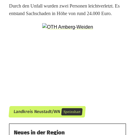
m
Durch den Unfall wurden zwei Personen leichtverletzt. Es
e
entstand Sachschaden in Höhe von rund 24.000 Euro.
n
:
2
4
.
0
0
0
Landkreis Neustadt/WN
Speinshart
E
u
Neues in der Region