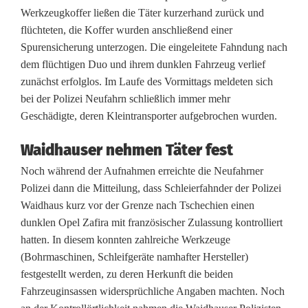
Werkzeugkoffer ließen die Täter kurzerhand zurück und
r
flüchteten, die Koffer wurden anschließend einer
P
Spurensicherung unterzogen. Die eingeleitete Fahndung nach
dem flüchtigen Duo und ihrem dunklen Fahrzeug verlief
o
zunächst erfolglos. Im Laufe des Vormittags meldeten sich
bei der Polizei Neufahrn schließlich immer mehr
l
Geschädigte, deren Kleintransporter aufgebrochen wurden.
i
Waidhauser nehmen Täter fest
z
Noch während der Aufnahmen erreichte die Neufahrner
e
Polizei dann die Mitteilung, dass Schleierfahnder der Polizei
i
Waidhaus kurz vor der Grenze nach Tschechien einen
dunklen Opel Zafira mit französischer Zulassung kontrolliert
s
hatten. In diesem konnten zahlreiche Werkzeuge
c
(Bohrmaschinen, Schleifgeräte namhafter Hersteller)
festgestellt werden, zu deren Herkunft die beiden
h
Fahrzeuginsassen widersprüchliche Angaben machten. Noch