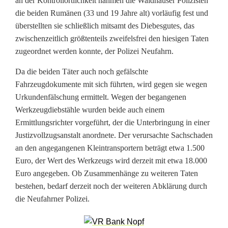
n
an der Kontrollörtlichkeit nahmen die Waidhauser Polizisten
die beiden Rumänen (33 und 19 Jahre alt) vorläufig fest und
a
überstellten sie schließlich mitsamt des Diebesgutes, das
zwischenzeitlich größtenteils zweifelsfrei den hiesigen Taten
p
zugeordnet werden konnte, der Polizei Neufahrn.
p
Da die beiden Täter auch noch gefälschte
t
Fahrzeugdokumente mit sich führten, wird gegen sie wegen
S
Urkundenfälschung ermittelt. Wegen der begangenen
Werkzeugdiebstähle wurden beide auch einem
e
Ermittlungsrichter vorgeführt, der die Unterbringung in einer
Justizvollzugsanstalt anordnete. Der verursachte Sachschaden
r
an den angegangenen Kleintransportern beträgt etwa 1.500
i
Euro, der Wert des Werkzeugs wird derzeit mit etwa 18.000
Euro angegeben. Ob Zusammenhänge zu weiteren Taten
e
bestehen, bedarf derzeit noch der weiteren Abklärung durch
n
die Neufahrner Polizei.
d