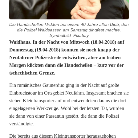
Die Handschellen klickten bei einem 40 Jahre alten Dieb, den
die Polizei Waldsassen am Samstag dingfest machte.
Symbolbild: Pixabay
W
Waidhaus. In der Nacht von Mittwoch (18.04.2018) auf
Donnerstag (19.04.2018) konnten sie noch knapp der
a
Neufahrner Polizeistreife entwischen, aber am frühen
Morgen klickten dann die Handschellen – kurz vor der
i
tschechischen Grenze.
d
Ein rumänisches Gaunerduo ging in der Nacht auf große
h
Einbruchstour im Ortsgebiet Neufahrn. Insgesamt brachen sie
a
sieben Kleintransporter auf und entwendeten daraus die dort
eingelagerten Werkzeuge. Wohl bei der letzten Tat, wurden
u
sie dann von einer Passantin gestört, die dann die Polizei
verständigte.
s
e
Die bereits aus diesem Kleintransporter herausgeholten