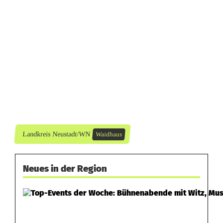
i
e
b
e
Landkreis Neustadt/WN
Waidhaus
Neues in der Region