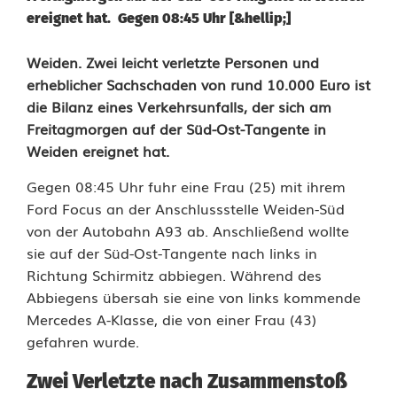
ereignet hat. Gegen 08:45 Uhr [&hellip;]
Z
Weiden. Zwei leicht verletzte Personen und
erheblicher Sachschaden von rund 10.000 Euro ist
w
die Bilanz eines Verkehrsunfalls, der sich am
Freitagmorgen auf der Süd-Ost-Tangente in
e
Weiden ereignet hat.
i
Gegen 08:45 Uhr fuhr eine Frau (25) mit ihrem
V
Ford Focus an der Anschlussstelle Weiden-Süd
e
von der Autobahn A93 ab. Anschließend wollte
sie auf der Süd-Ost-Tangente nach links in
r
Richtung Schirmitz abbiegen. Während des
Abbiegens übersah sie eine von links kommende
l
Mercedes A-Klasse, die von einer Frau (43)
e
gefahren wurde.
t
Zwei Verletzte nach Zusammenstoß