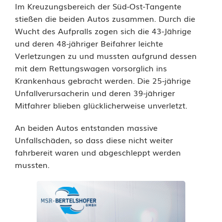
z
Im Kreuzungsbereich der Süd-Ost-Tangente
stießen die beiden Autos zusammen. Durch die
t
Wucht des Aufpralls zogen sich die 43-Jährige
e
und deren 48-jähriger Beifahrer leichte
Verletzungen zu und mussten aufgrund dessen
u
mit dem Rettungswagen vorsorglich ins
n
Krankenhaus gebracht werden. Die 25-jährige
Unfallverursacherin und deren 39-jähriger
d
Mitfahrer blieben glücklicherweise unverletzt.
1
An beiden Autos entstanden massive
0
Unfallschäden, so dass diese nicht weiter
.
fahrbereit waren und abgeschleppt werden
mussten.
0
0
0