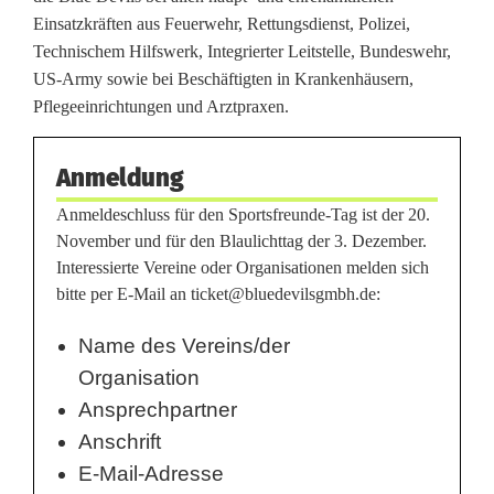
Einsatzkräften aus Feuerwehr, Rettungsdienst, Polizei,
u
Technischem Hilfswerk, Integrierter Leitstelle, Bundeswehr,
n
US-Army sowie bei Beschäftigten in Krankenhäusern,
Pflegeeinrichtungen und Arztpraxen.
d
B
Anmeldung
l
Anmeldeschluss für den Sportsfreunde-Tag ist der 20.
November und für den Blaulichttag der 3. Dezember.
a
Interessierte Vereine oder Organisationen melden sich
u
bitte per E-Mail an ticket@bluedevilsgmbh.de:
l
Name des Vereins/der
i
Organisation
Ansprechpartner
c
Anschrift
h
E-Mail-Adresse