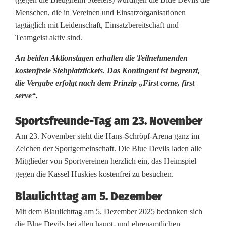
s
Menschen, die in Vereinen und Einsatzorganisationen
tagtäglich mit Leidenschaft, Einsatzbereitschaft und
f
Teamgeist aktiv sind.
r
An beiden Aktionstagen erhalten die Teilnehmenden
e
kostenfreie Stehplatztickets. Das Kontingent ist begrenzt,
die Vergabe erfolgt nach dem Prinzip „First come, first
u
serve“.
n
Sportsfreunde-Tag am 23. November
d
Am 23. November steht die Hans-Schröpf-Arena ganz im
e
Zeichen der Sportgemeinschaft. Die Blue Devils laden alle
Mitglieder von Sportvereinen herzlich ein, das Heimspiel
-
gegen die Kassel Huskies kostenfrei zu besuchen.
T
Blaulichttag am 5. Dezember
a
Mit dem Blaulichttag am 5. Dezember 2025 bedanken sich
g
die Blue Devils bei allen haupt- und ehrenamtlichen