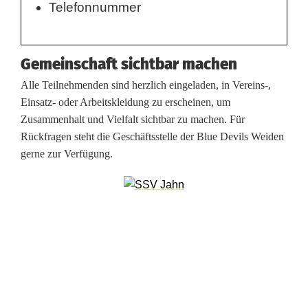
t
Telefonnummer
t
a
Gemeinschaft sichtbar machen
g
Alle Teilnehmenden sind herzlich eingeladen, in Vereins-,
Einsatz- oder Arbeitskleidung zu erscheinen, um
b
Zusammenhalt und Vielfalt sichtbar zu machen. Für
e
Rückfragen steht die Geschäftsstelle der Blue Devils Weiden
gerne zur Verfügung.
i
d
e
n
B
l