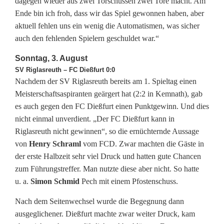
dagegen wieder aus zwei Torschüssen zwei Tore macht. Am
Ü
Ende bin ich froh, dass wir das Spiel gewonnen haben, aber
b
aktuell fehlen uns ein wenig die Automatismen, was sicher
auch den fehlenden Spielern geschuldet war.“
e
Sonntag, 3. August
r
SV Riglasreuth – FC Dießfurt 0:0
r
Nachdem der SV Riglasreuth bereits am 1. Spieltag einen
Meisterschaftsaspiranten geärgert hat (2:2 in Kemnath), gab
a
es auch gegen den FC Dießfurt einen Punktgewinn. Und dies
s
nicht einmal unverdient. „Der FC Dießfurt kann in
Riglasreuth nicht gewinnen“, so die ernüchternde Aussage
c
von
Henry Schraml
vom FCD. Zwar machten die Gäste in
h
der erste Halbzeit sehr viel Druck und hatten gute Chancen
zum Führungstreffer. Man nutzte diese aber nicht. So hatte
u
u. a.
Simon Schmid
Pech mit einem Pfostenschuss.
n
Nach dem Seitenwechsel wurde die Begegnung dann
g
ausgeglichener. Dießfurt machte zwar weiter Druck, kam