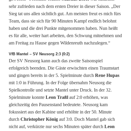
sehr zufrieden nach dem ersten Dreier in dieser Saison. „Der
Sieg tat uns allen sichtlich gut. Am meisten freut es mich fürs
Team, dass sie sich für 90 Minuten Kampf endlich belohnt
haben und die drei Punkte mitgenommen haben. Nun heißt
es für alle, weiter hart arbeiten, den Schwung mitnehmen und
am Freitag zu Hause gegen Wildenreuth nachzulegen.“
VfB Mantel – SV Neusorg 2:3 (0:2)
Der SV Neusorg kann auch das zweite Saisonspiel
erfolgreich beenden. Die Gäste erwischten einen Traumstart
und gingen bereits in der 5. Spielminute durch
Rene Hupas
mit 1:0 in Führung. In der Folge übernahm Neusorg die
Spielkontrolle und setzte Mantel unter Druck. In der 32.
Spielminute konnte
Leon Traßl
auf 2:0 erhöhen, was
gleichzeitig den Pausenstand bedeutete. Neusorg kam
fokussiert aus der Kabine und erhöhte in der 50. Minute
durch
Christopher König
auf 3:0. Doch Mantel gab sich
nicht auf, verkürzte nur sechs Minuten später durch
Leon