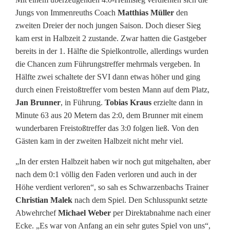
k
Jungs von Immenreuths Coach
Matthias Müller
den
zweiten Dreier der noch jungen Saison. Doch dieser Sieg
l
kam erst in Halbzeit 2 zustande. Zwar hatten die Gastgeber
a
bereits in der 1. Hälfte die Spielkontrolle, allerdings wurden
die Chancen zum Führungstreffer mehrmals vergeben. In
s
Hälfte zwei schaltete der SVI dann etwas höher und ging
s
durch einen Freistoßtreffer vom besten Mann auf dem Platz,
Jan Brunner
, in Führung.
Tobias Kraus
erzielte dann in
e
Minute 63 aus 20 Metern das 2:0, dem Brunner mit einem
W
wunderbaren Freistoßtreffer das 3:0 folgen ließ. Von den
Gästen kam in der zweiten Halbzeit nicht mehr viel.
e
„In der ersten Halbzeit haben wir noch gut mitgehalten, aber
s
nach dem 0:1 völlig den Faden verloren und auch in der
t
Höhe verdient verloren“, so sah es Schwarzenbachs Trainer
Christian Malek
nach dem Spiel. Den Schlusspunkt setzte
:
Abwehrchef
Michael Weber
per Direktabnahme nach einer
A
Ecke. „Es war von Anfang an ein sehr gutes Spiel von uns“,