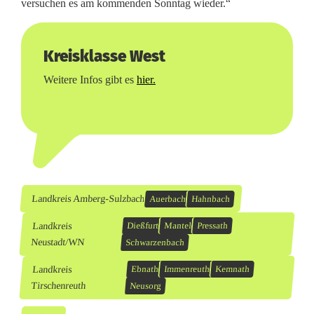
versuchen es am kommenden Sonntag wieder.“
Kreisklasse West
Weitere Infos gibt es
hier.
Landkreis Amberg-Sulzbach
Auerbach
Hahnbach
Landkreis
Dießfurt
Mantel
Pressath
Neustadt/WN
Schwarzenbach
Landkreis
Ebnath
Immenreuth
Kemnath
Tirschenreuth
Neusorg