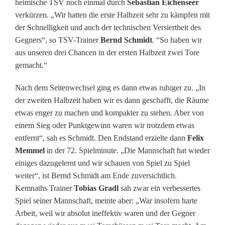
g
heimische TSV noch einmal durch
Sebastian Eichenseer
verkürzen. „Wir hatten die erste Halbzeit sehr zu kämpfen mit
a
der Schnelligkeit und auch der technischen Versiertheit des
b
Gegners“, so TSV-Trainer
Bernd Schmidt
. “So haben wir
aus unseren drei Chancen in der ersten Halbzeit zwei Tore
e
gemacht.“
s
Nach dem Seitenwechsel ging es dann etwas ruhiger zu. „In
w
der zweiten Halbzeit haben wir es dann geschafft, die Räume
e
etwas enger zu machen und kompakter zu stehen. Aber von
einem Sieg oder Punktgewinn waren wir trotzdem etwas
i
entfernt“, sah es Schmidt. Den Endstand erzielte dann
Felix
t
Memmel
in der 72. Spielminute. „Die Mannschaft hat wieder
einiges dazugelernt und wir schauen von Spiel zu Spiel
e
weiter“, ist Bernd Schmidt am Ende zuversichtlich.
Kemnaths Trainer
Tobias Gradl
sah zwar ein verbessertes
r
Spiel seiner Mannschaft, meinte aber: „War insofern harte
e
Arbeit, weil wir absolut ineffektiv waren und der Gegner