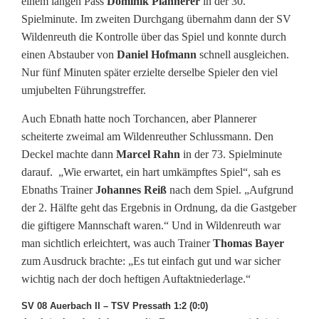
einem langen Pass
Dominik Plannerer
in der 30.
Spielminute. Im zweiten Durchgang übernahm dann der SV
Wildenreuth die Kontrolle über das Spiel und konnte durch
einen Abstauber von
Daniel Hofmann
schnell ausgleichen.
Nur fünf Minuten später erzielte derselbe Spieler den viel
umjubelten Führungstreffer.
Auch Ebnath hatte noch Torchancen, aber Plannerer
scheiterte zweimal am Wildenreuther Schlussmann. Den
Deckel machte dann
Marcel Rahn
in der 73. Spielminute
darauf. „Wie erwartet, ein hart umkämpftes Spiel“, sah es
Ebnaths Trainer
Johannes Reiß
nach dem Spiel. „Aufgrund
der 2. Hälfte geht das Ergebnis in Ordnung, da die Gastgeber
die giftigere Mannschaft waren.“ Und in Wildenreuth war
man sichtlich erleichtert, was auch Trainer
Thomas Bayer
zum Ausdruck brachte: „Es tut einfach gut und war sicher
wichtig nach der doch heftigen Auftaktniederlage.“
SV 08 Auerbach II – TSV Pressath 1:2 (0:0)