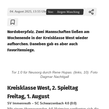
04. August 2025, 13:55 Uhr
Von:
Jürgen Masching
Nordoberpfalz. Zwei Mannschaften ließen am
Wochenende in der Kreisklasse West wieder
aufhorchen. Daneben gab es aber auch
Favoritensiege.
K
Tor 1:0 für Neusorg durch Rene Hupas. (links, 10). Foto
r
Dagmar Nachtigall
e
Kreisklasse West, 2. Spieltag
i
Freitag, 1. August
SV Immenreuth – SC Schwarzenbach 4:0 (0:0)
s
Mit einem überzeugenden 4:0-Heimsieg verdienten sich die