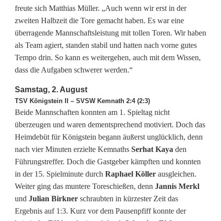
freute sich Matthias Müller. „Auch wenn wir erst in der
m
zweiten Halbzeit die Tore gemacht haben. Es war eine
2
überragende Mannschaftsleistung mit tollen Toren. Wir haben
als Team agiert, standen stabil und hatten nach vorne gutes
.
Tempo drin. So kann es weitergehen, auch mit dem Wissen,
S
dass die Aufgaben schwerer werden.“
p
Samstag, 2. August
TSV Königstein II – SVSW Kemnath 2:4 (2:3)
i
Beide Mannschaften konnten am 1. Spieltag nicht
überzeugen und waren dementsprechend motiviert. Doch das
e
Heimdebüt für Königstein begann äußerst unglücklich, denn
l
nach vier Minuten erzielte Kemnaths
Serhat Kaya
den
Führungstreffer. Doch die Gastgeber kämpften und konnten
t
in der 15. Spielminute durch
Raphael Köller
ausgleichen.
a
Weiter ging das muntere Toreschießen, denn
Jannis Merkl
und
Julian Birkner
schraubten in kürzester Zeit das
g
Ergebnis auf 1:3. Kurz vor dem Pausenpfiff konnte der