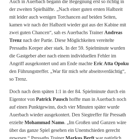
Auch in Auerbach begann die Begegnung erst so richtig in
der zweiten Spielhälfte. „Nach einer guten ersten Halbzeit
mit leider auch wenigen Torchancen auf beiden Seiten,
kamen wir nach der Halbzeit wieder gut aus der Kabine mit
zwei guten Chancen“, sah es Auerbachs Trainer
Andreas
Trenz
nach der Partie. Diese Möglichkeiten vereitelte
Pressaths Keeper aber stark. In der 59. Spielminute wurden
die Gastgeber aber nach einem individuellen Fehler im
Angriff ausgekontert und am Ende machte
Eric Atta Opoku
den Führungstreffer. „War für mich sehr abseitsverdächtig“,
so Trenz.
Doch nach dem späten 1:1 in der 84. Spielminute durch ein
Eigentor von
Patrick Pausch
hoffte man in Auerbach noch
auf einen Punktgewinn, doch vier Minuten später wurde
Auerbach wieder ausgekontert. Den Siegtreffer für Pressath
erzielte
Mohammad Namo
. „Im Großen und Ganzen wäre
über das ganze Spiel gesehen ein Unentschieden gerecht
gewesen.“ Pressaths Trainer
Markus Berft
war natürlich