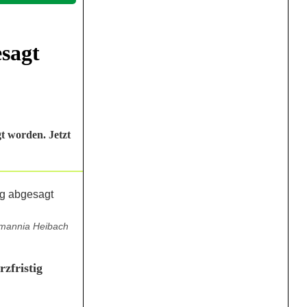
esagt
t worden. Jetzt
emannia Heibach
zfristig