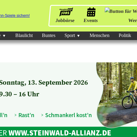
Jobbörse
Events
Wer
e
Blaulicht
Buntes
Sport
Menschen
Politik