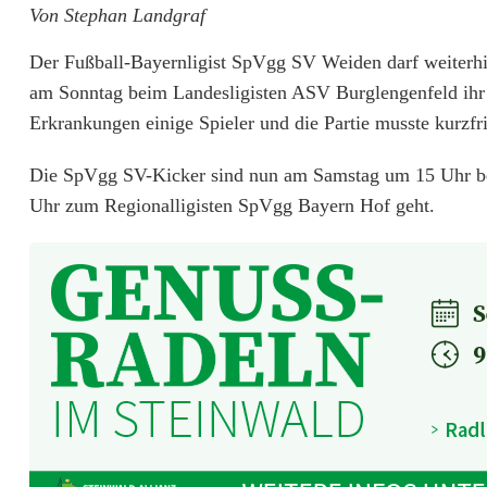
Von Stephan Landgraf
V
g
Der Fußball-Bayernligist SpVgg SV Weiden darf weiterhin
am Sonntag beim Landesligisten ASV Burglengenfeld ihr e
g
Erkrankungen einige Spieler und die Partie musste kurzfr
S
Die SpVgg SV-Kicker sind nun am Samstag um 15 Uhr be
V
Uhr zum Regionalligisten SpVgg Bayern Hof geht.
W
e
i
d
e
n
w