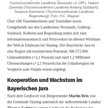
Tourismusreferentin Landkreis Neumarkt i.d. OPf.), Hubert
Zaremba (Tourismusreferent Landkreis Amberg-Sulzbach),
Susanne Kammerer (Tourismusreferentin Landkreis
Regensburg); Foto: H.C. Wagner
T
Über 100 Touristikerinnen und Touristiker sowie
Gastgebende aus den Landkreisen Neumarkt, Amberg-
o
Sulzbach, Kelheim und Regensburg trafen sich zum
Informationsaustausch und Netzwerken im ältesten Wirtshaus
u
der Welt in Eilsbrunn bei Sinzing. Der Bayerische Jura ist
r
eine Region mit touristischem Potenzial. Mit 572.000
Gästeankünften (+2,1 Prozent) und rund 1,2 Millionen
i
Übernachtungen (+2,5 Prozent) hat die Urlaubsregion im
s
Vergleich zum Vorjahr erneut zugelegt.
m
Kooperation und Wachstum im
u
Bayerischen Jura
s
Nach dem Grußwort von Bürgermeister
Martin Brix
von
der Gemeinde Sinzing unterstrich der stellvertretende Landrat
t
Thomas Gabler
in seinem Grußwort die Bedeutung der