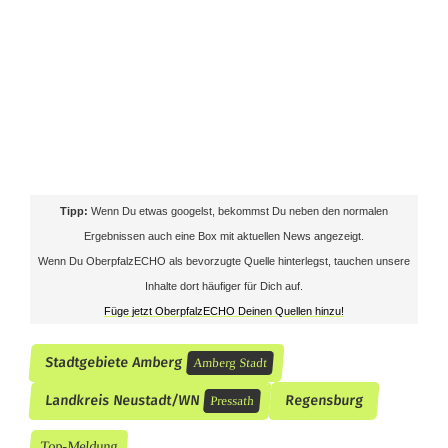
Tipp:
Wenn Du etwas googelst, bekommst Du neben den normalen
Ergebnissen auch eine Box mit aktuellen News angezeigt.
Wenn Du OberpfalzECHO als bevorzugte Quelle hinterlegst, tauchen unsere
Inhalte dort häufiger für Dich auf.
Füge jetzt OberpfalzECHO Deinen Quellen hinzu!
Stadtgebiete Amberg
Amberg Stadt
Landkreis Neustadt/WN
Regensburg
Pressath
Top-Meldung