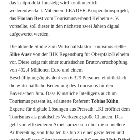
s
das Leitprodukt Jurasteig wird kontinuierlich
weiterentwickelt. Mit einem LEADER-Kooperationsprojekt,
e
das
Florian Best
vom Tourismusverband Kelheim e. V.
f
vorstellte, soll dieser in den nächsten zwei Jahren digital
aufgewertet werden.
ü
Die aktuelle Studie zum Wirtschaftsfaktor Tourismus stellte
r
Silke Auer
von der IHK Regensburg für Oberpfalz/Kelheim
d
vor. Diese zeigt mit einer touristischen Bruttowertschöpfung
von 402,4 Millionen Euro und einem
e
Beschäftigungsäquivalent von 6.329 Personen eindrücklich
n
die wirtschaftliche Bedeutung des Tourismus für den
Bayerischen Jura. Dass Künstliche Intelligenz auch im
B
Tourismus präsent ist, erläuterte Referent
Tobias Kühn
,
a
Experte für digitale Lösungen aus Pressath: „KI eröffnet dem
Tourismus als praktisches Werkzeug große Chancen. Das
y
geht von effizienteren Arbeitsprozessen über die schnellere
e
Aufbereitung von Inhalten bis hin zu einer gezielteren und