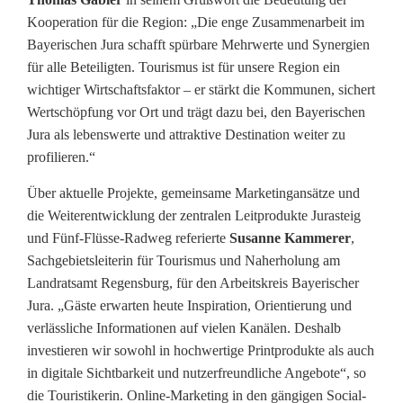
a
Kooperation für die Region: „Die enge Zusammenarbeit im
Bayerischen Jura schafft spürbare Mehrwerte und Synergien
g
für alle Beteiligten. Tourismus ist für unsere Region ein
i
wichtiger Wirtschaftsfaktor – er stärkt die Kommunen, sichert
Wertschöpfung vor Ort und trägt dazu bei, den Bayerischen
n
Jura als lebenswerte und attraktive Destination weiter zu
E
profilieren.“
i
Über aktuelle Projekte, gemeinsame Marketingansätze und
die Weiterentwicklung der zentralen Leitprodukte Jurasteig
l
und Fünf-Flüsse-Radweg referierte
Susanne Kammerer
,
s
Sachgebietsleiterin für Tourismus und Naherholung am
Landratsamt Regensburg, für den Arbeitskreis Bayerischer
b
Jura. „Gäste erwarten heute Inspiration, Orientierung und
r
verlässliche Informationen auf vielen Kanälen. Deshalb
investieren wir sowohl in hochwertige Printprodukte als auch
u
in digitale Sichtbarkeit und nutzerfreundliche Angebote“, so
n
die Touristikerin. Online-Marketing in den gängigen Social-