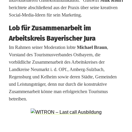
individuellleren Gästekommunikation.“ Gastwirt
Muk Röhrl
r
berichtete abschließend aus der Praxis über seine kreativen
i
Social-Media-Ideen für sein Marketing.
s
Lob für Zusammenarbeit im
c
Arbeitskreis Bayerischer Jura
h
Im Rahmen seiner Moderation lobte
Michael Braun
,
Vorstand des Tourismusverbandes Ostbayern, die
e
vorbildliche Zusammenarbeit des Arbeitskreises der
n
Landkreise Neumarkt i. d. OPf., Amberg-Sulzbach,
Regensburg und Kelheim sowie deren Städte, Gemeinden
J
und Leistungsträger, denn nur durch die konstruktive
u
Zusammenarbeit könne man erfolgreichen Tourismus
betreiben.
r
a