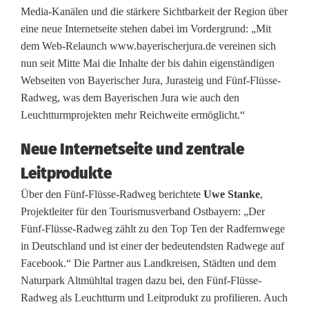
Media-Kanälen und die stärkere Sichtbarkeit der Region über
n
eine neue Internetseite stehen dabei im Vordergrund: „Mit
s
dem Web-Relaunch www.bayerischerjura.de vereinen sich
nun seit Mitte Mai die Inhalte der bis dahin eigenständigen
e
Webseiten von Bayerischer Jura, Jurasteig und Fünf-Flüsse-
t
Radweg, was dem Bayerischen Jura wie auch den
Leuchtturmprojekten mehr Reichweite ermöglicht.“
z
Neue Internetseite und zentrale
t
Leitprodukte
I
Über den Fünf-Flüsse-Radweg berichtete
Uwe Stanke
,
m
Projektleiter für den Tourismusverband Ostbayern: „Der
p
Fünf-Flüsse-Radweg zählt zu den Top Ten der Radfernwege
in Deutschland und ist einer der bedeutendsten Radwege auf
u
Facebook.“ Die Partner aus Landkreisen, Städten und dem
Naturpark Altmühltal tragen dazu bei, den Fünf-Flüsse-
l
Radweg als Leuchtturm und Leitprodukt zu profilieren. Auch