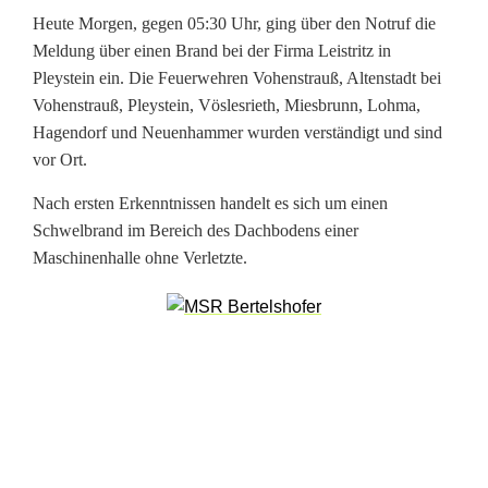
a
Heute Morgen, gegen 05:30 Uhr, ging über den Notruf die
n
Meldung über einen Brand bei der Firma Leistritz in
Pleystein ein. Die Feuerwehren Vohenstrauß, Altenstadt bei
d
Vohenstrauß, Pleystein, Vöslesrieth, Miesbrunn, Lohma,
b
Hagendorf und Neuenhammer wurden verständigt und sind
vor Ort.
e
Nach ersten Erkenntnissen handelt es sich um einen
i
Schwelbrand im Bereich des Dachbodens einer
g
Maschinenhalle ohne Verletzte.
r
o
ß
e
r