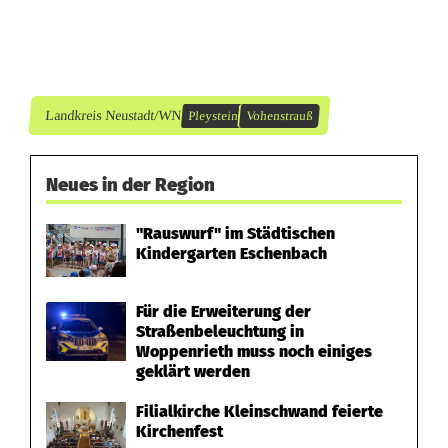
M
e
t
Landkreis Neustadt/WN
Pleystein
Vohenstrauß
a
l
Neues in der Region
l
"Rauswurf" im Städtischen
b
Kindergarten Eschenbach
a
Für die Erweiterung der
u
Straßenbeleuchtung in
Woppenrieth muss noch einiges
f
geklärt werden
i
Filialkirche Kleinschwand feierte
Kirchenfest
r