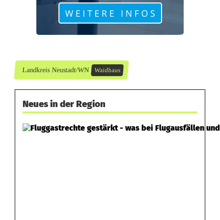
l
a
r
v
Landkreis Neustadt/WN
Waidhaus
t
Neues in der Region