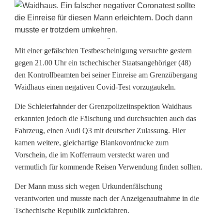
''
F
Mit einer gefälschten Testbescheinigung versuchte gestern
gegen 21.00 Uhr ein tschechischer Staatsangehöriger (48)
a
den Kontrollbeamten bei seiner Einreise am Grenzübergang
Waidhaus einen negativen Covid-Test vorzugaukeln.
l
s
Die Schleierfahnder der Grenzpolizeiinspektion Waidhaus
erkannten jedoch die Fälschung und durchsuchten auch das
c
Fahrzeug, einen Audi Q3 mit deutscher Zulassung. Hier
h
kamen weitere, gleichartige Blankovordrucke zum
Vorschein, die im Kofferraum versteckt waren und
e
vermutlich für kommende Reisen Verwendung finden sollten.
n
Der Mann muss sich wegen Urkundenfälschung
C
verantworten und musste nach der Anzeigenaufnahme in die
Tschechische Republik zurückfahren.