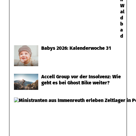
'
W
al
s
d
b
?
a
d
Babys 2026: Kalenderwoche 31
Accell Group vor der Insolvenz: Wie
geht es bei Ghost Bike weiter?