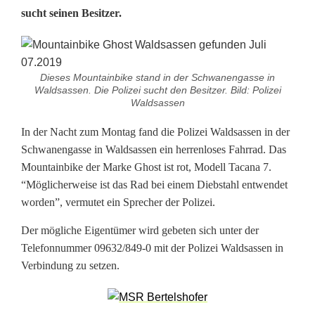
sucht seinen Besitzer.
h
o
s
Dieses Mountainbike stand in der Schwanengasse in
Waldsassen. Die Polizei sucht den Besitzer. Bild: Polizei
t
Waldsassen
-
In der Nacht zum Montag fand die Polizei Waldsassen in der
Schwanengasse in Waldsassen ein herrenloses Fahrrad. Das
M
Mountainbike der Marke Ghost ist rot, Modell Tacana 7.
o
“Möglicherweise ist das Rad bei einem Diebstahl entwendet
worden”, vermutet ein Sprecher der Polizei.
u
Der mögliche Eigentümer wird gebeten sich unter der
n
Telefonnummer 09632/849-0 mit der Polizei Waldsassen in
t
Verbindung zu setzen.
a