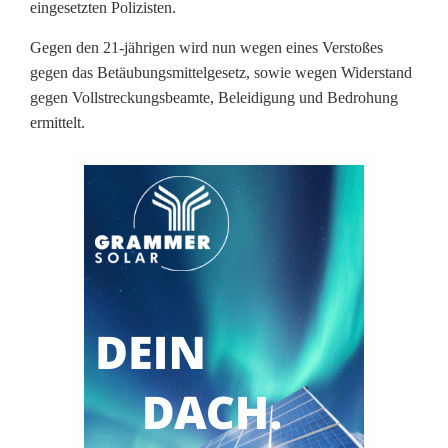
eingesetzten Polizisten.
n
n
Gegen den 21-jährigen wird nun wegen eines Verstoßes
gegen das Betäubungsmittelgesetz, sowie wegen Widerstand
(
gegen Vollstreckungsbeamte, Beleidigung und Bedrohung
ermittelt.
2
1
)
b
e
d
r
o
h