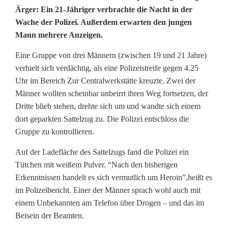
Ärger: Ein 21-Jähriger verbrachte die Nacht in der
e
Wache der Polizei. Außerdem erwarten den jungen
Mann mehrere Anzeigen.
r
o
Eine Gruppe von drei Männern (zwischen 19 und 21 Jahre)
verhielt sich verdächtig, als eine Polizeistreife gegen 4.25
i
Uhr im Bereich Zur Centralwerkstätte kreuzte. Zwei der
n
Männer wollten scheinbar unbeirrt ihren Weg fortsetzen, der
Dritte blieb stehen, drehte sich um und wandte sich einem
f
dort geparkten Sattelzug zu. Die Polizei entschloss die
Gruppe zu kontrollieren.
u
n
Auf der Ladefläche des Sattelzugs fand die Polizei ein
Tütchen mit weißem Pulver. “Nach den bisherigen
d
Erkenntnissen handelt es sich vermutlich um Heroin”,heißt es
i
im Polizeibericht. Einer der Männer sprach wohl auch mit
einem Unbekannten am Telefon über Drogen – und das im
m
Beisein der Beamten.