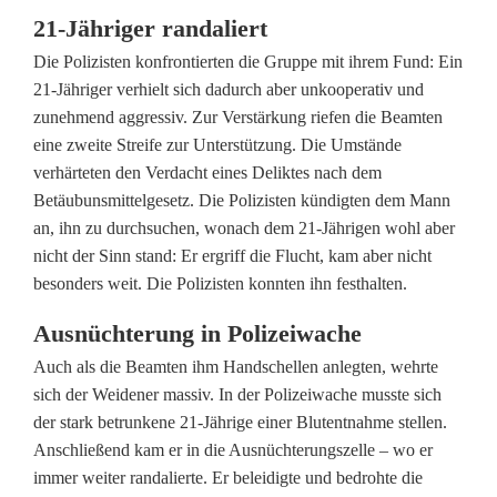
S
21-Jähriger randaliert
a
Die Polizisten konfrontierten die Gruppe mit ihrem Fund: Ein
t
21-Jähriger verhielt sich dadurch aber unkooperativ und
zunehmend aggressiv. Zur Verstärkung riefen die Beamten
t
eine zweite Streife zur Unterstützung. Die Umstände
e
verhärteten den Verdacht eines Deliktes nach dem
Betäubunsmittelgesetz. Die Polizisten kündigten dem Mann
l
an, ihn zu durchsuchen, wonach dem 21-Jährigen wohl aber
z
nicht der Sinn stand: Er ergriff die Flucht, kam aber nicht
besonders weit. Die Polizisten konnten ihn festhalten.
u
Ausnüchterung in Polizeiwache
g
Auch als die Beamten ihm Handschellen anlegten, wehrte
:
sich der Weidener massiv. In der Polizeiwache musste sich
der stark betrunkene 21-Jährige einer Blutentnahme stellen.
M
Anschließend kam er in die Ausnüchterungszelle – wo er
a
immer weiter randalierte. Er beleidigte und bedrohte die