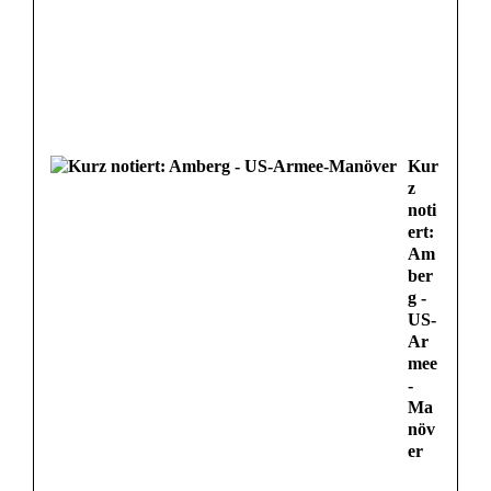
Kur
z
noti
ert:
Am
ber
g -
US-
Ar
mee
-
Ma
növ
er