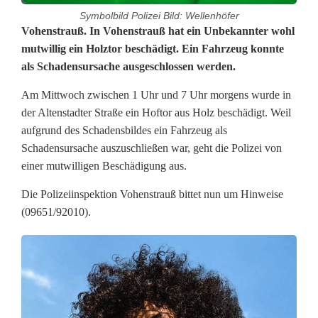
Symbolbild Polizei Bild: Wellenhöfer
H
Vohenstrauß. In Vohenstrauß hat ein Unbekannter wohl
mutwillig ein Holztor beschädigt. Ein Fahrzeug konnte
o
als Schadensursache ausgeschlossen werden.
f
Am Mittwoch zwischen 1 Uhr und 7 Uhr morgens wurde in
t
der Altenstadter Straße ein Hoftor aus Holz beschädigt. Weil
aufgrund des Schadensbildes ein Fahrzeug als
o
Schadensursache auszuschließen war, geht die Polizei von
r
einer mutwilligen Beschädigung aus.
m
Die Polizeiinspektion Vohenstrauß bittet nun um Hinweise
(09651/92010).
u
t
w
i