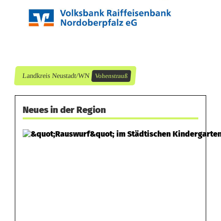
g
t
Landkreis Neustadt/WN
Vohenstrauß
Neues in der Region