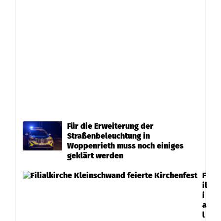
Für die Erweiterung der
Straßenbeleuchtung in
Woppenrieth muss noch einiges
geklärt werden
F
il
i
a
l