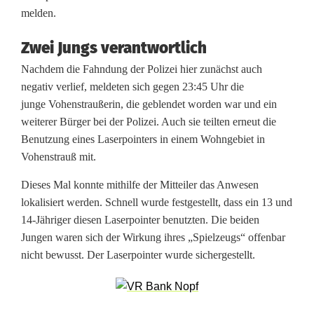
melden.
t
e
Zwei Jungs verantwortlich
r
Nachdem die Fahndung der Polizei hier zunächst auch
negativ verlief, meldeten sich gegen 23:45 Uhr die
g
junge Vohenstraußerin, die geblendet worden war und ein
e
weiterer Bürger bei der Polizei. Auch sie teilten erneut die
Benutzung eines Laserpointers in einem Wohngebiet in
b
Vohenstrauß mit.
l
Dieses Mal konnte mithilfe der Mitteiler das Anwesen
e
lokalisiert werden. Schnell wurde festgestellt, dass ein 13 und
14-Jähriger diesen Laserpointer benutzten. Die beiden
n
Jungen waren sich der Wirkung ihres „Spielzeugs“ offenbar
d
nicht bewusst. Der Laserpointer wurde sichergestellt.
e
t