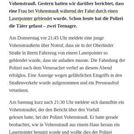
M
Vohenstrauß. Gestern hatten wir darüber berichtet, dass
eine
Frau bei Vohenstrauß während der Fahrt durch einen
i
Laserpointer geblendet
wurde. Schon heute hat die Polizei
die Täter gefasst – zwei Teenager.
t
L
Am Donnerstag vor 21:45 Uhr meldete eine junge
Vohenstraußerin über Notruf, dass sie in der Oberlinder
a
Straße in ihrem Fahrzeug von einem Laserpointer so
s
geblendet wurde, dass sie anhalten musste. Die Fahndung der
Polizei nach dem Verursacher verlief an diesem Abend
e
erfolglos. Eine Anzeige wegen gefährlichen Eingriffs in den
Straßenverkehr wurde aufgenommen und ein Presseaufruf
r
veranlasst.
p
Am Samstag kurz nach 21:30 Uhr meldete sich daraufhin ein
o
Vohenstraußer, der den Bericht über den Vorfall
i
gelesen hatte, bei der Polizei Vohenstrauß. Er hatte gerade
beobachtet, wie in Vohenstrauß aus einem Haus heraus ein
n
Laserpointer benutzt wurde und wollte dies der Polizei