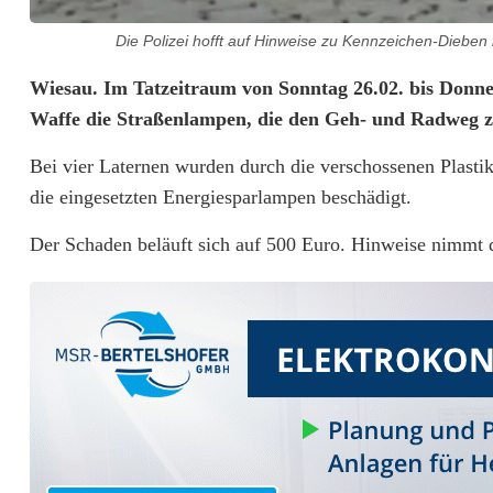
Die Polizei hofft auf Hinweise zu Kennzeichen-Dieben 
P
Wiesau. Im Tatzeitraum von Sonntag 26.02. bis Donner
Waffe die Straßenlampen, die den Geh- und Radweg z
o
Bei vier Laternen wurden durch die verschossenen Plast
l
die eingesetzten Energiesparlampen beschädigt.
i
Der Schaden beläuft sich auf 500 Euro. Hinweise nimmt d
z
e
i
s
u
c