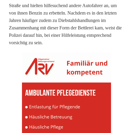
Straße und hielten hilfesuchend andere Autofahrer an, um
z
von ihnen Benzin zu erbetteln. Nachdem es in den letzten
e
Jahren häufiger zudem zu Diebstahlshandlungen im
Zusammenhang mit dieser Form der Bettlerei kam, weist die
i
Polizei darauf hin, bei einer Hilfeleistung entsprechend
vorsichtig zu sein.
w
a
r
n
t
v
o
r