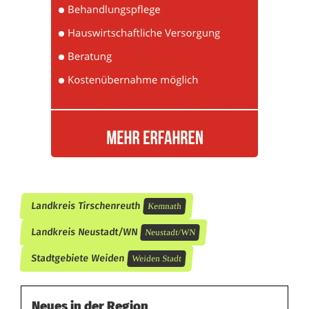
B
e
n
z
i
n
b
e
Landkreis Tirschenreuth
Kemnath
t
Landkreis Neustadt/WN
Neustadt/WN
t
Stadtgebiete Weiden
Weiden Stadt
l
e
Neues in der Region