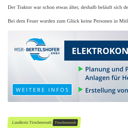
k
Der Traktor war schon etwas älter, deshalb beläuft sich 
t
Bei dem Feuer wurden zum Glück keine Personen in Mitl
o
r
i
n
S
c
h
e
u
Landkreis Tirschenreuth
Tirschenreuth
n