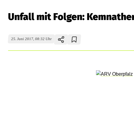
Unfall mit Folgen: Kemnather
25. Juni 2017, 08:32 Uhr
U
n
f
a
l
l