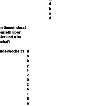
d
b
a
d
 im Gemeinderat
enrieth über
iet und Kita-
schaft
B
a
b
y
s
2
0
2
6
:
K
a