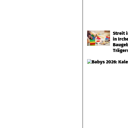
Streit
in Irch
Baugeb
Träger