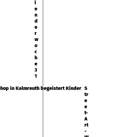
l
e
n
d
e
r
w
o
c
h
e
3
1
S
tr
e
e
t-
A
rt
-